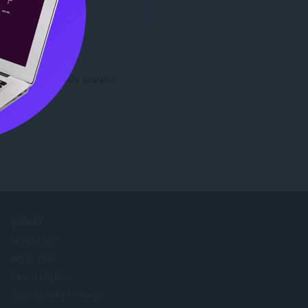
 Einwilligung nicht gestattet.

ŞIRKET
İş fırsatları
Ortak olun
Basın bilgileri
Bizimle iletişim kurun