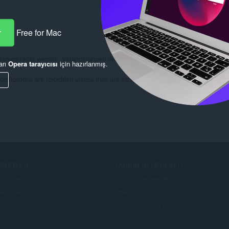
r
Free for Mac
erverbreitet werden. Veränderungen des Add-ons sind ohne vorherige schriftliche
arı
Opera tarayıcısı
için hazırlanmış.
odifications are forbidden unless they are expressly approved.
IZMETLER
YARDIM MI GEREKLI?
lentiler
Yardım ve destek
era hesabı
Opera blogları
Opera forumları