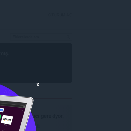
OTURUM AÇ
mış.
x
Opera tarayıcı
gerekiyor.
Opera'yı İndir