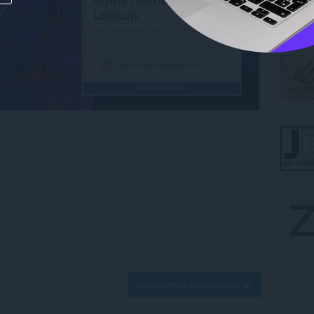
Göndermek için oturum aç