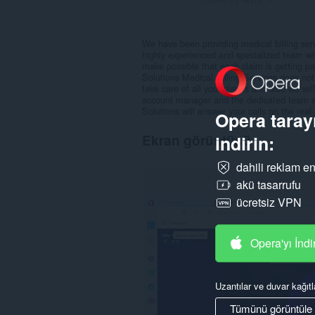
We have been providing medical billing ser
highly experienced and specialized team who
make possible that each claim is getting p
Solutions Medical Billing Services does no
take care of all your claims and also we wi
account manager and the dedicated team wi
Solutions will answer your calls on the real
Opera tarayı
Ekran görüntüsü
indirin:
dahili reklam en
akü tasarrufu
ücretsiz VPN
Opera'yı İndi
Uzantılar ve duvar kağıtl
Tümünü görüntüle