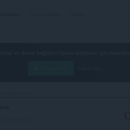
Eklentiler
Duvar kağıtları
Geliştir
ntılar ve duvar kağıtları
Opera tarayıcısı
için hazırlan
Opera'yı İndir
Free for Mac
d Billing Solutions‎
ions