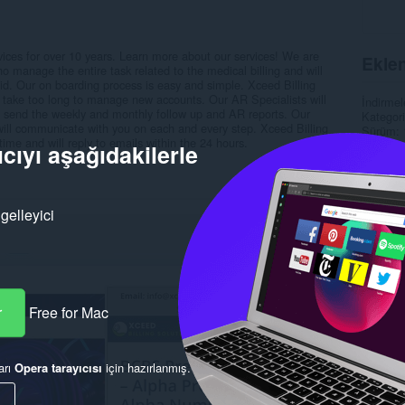
vices for over 10 years. Learn more about our services! We are
Eklen
 manage the entire task related to the medical billing and will
aid. Our on boarding process is easy and simple. Xceed Billing
t take too long to manage new accounts. Our AR Specialists will
İndirmel
ll send the weekly and monthly follow up and AR reports. Our
Kategori
ll communicate with you on each and every step. Xceed Billing
Sürüm
 time and will reply to emails within the 24 hours.
Boyut
1
cıyı aşağıdakilerle
Son gün
Lisans
Gizlilik
Hizmet 
gelleyici
Destek s
Alaka
r
Free for Mac
arı
Opera tarayıcısı
için hazırlanmış.