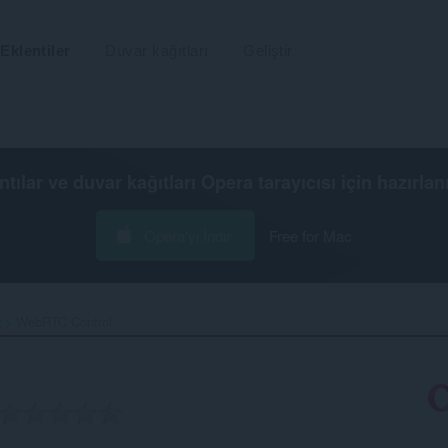
Eklentiler
Duvar kağıtları
Geliştir
ntılar ve duvar kağıtları
Opera tarayıcısı
için hazırlan
Opera'yı İndir
Free for Mac
k
WebRTC Control‎