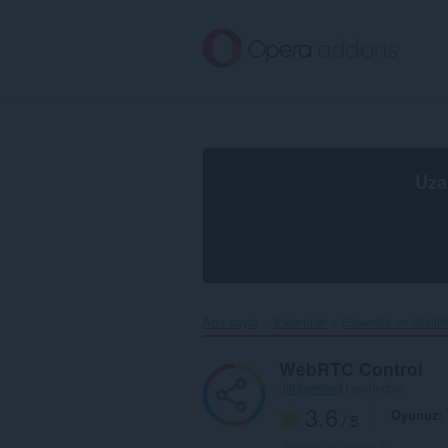
Ana
içeriğe
git
Uza
Ana sayfa
Eklentiler
Güvenlik ve Gizlili
WebRTC Control
dlinbernard
tarafından
3.6
Oyunuz
/ 5
Toplam oy sayısı:
51