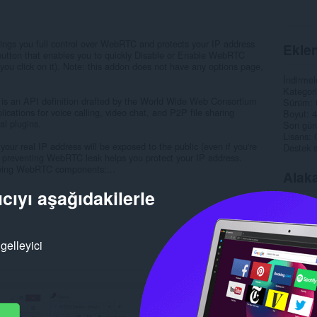
ngs you full control over WebRTC and protects your IP address
Eklen
 button that enables you to quickly Disable or Enable WebRTC
you click on it). Note: this addon does not have any options page,
İndirmel
Kategori
 an API definition drafted by the World Wide Web Consortium
Sürüm
ications for voice calling, video chat, and P2P file sharing
Boyut
4
al plugins.
Son gün
Lisans
ur real IP address will be exposed to the public (even if you're
Destek s
 preventing WebRTC leak helps you protect your IP address.
lowing WebRTC components:...
Alaka
cıyı aşağıdakilerle
gelleyici