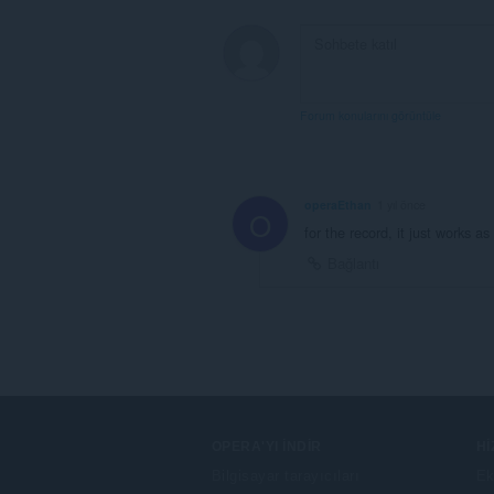
Forum konularını görüntüle
operaEthan
1 yıl önce
O
for the record, it just works as
Bağlantı
OPERA'YI İNDIR
H
Bilgisayar tarayıcıları
Ek