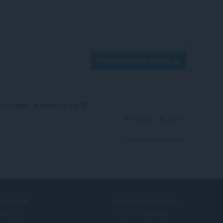
Göndermek için oturum aç
 you expect. It hides the real IP.
Yanıtla
Alıntı
Forum konularını görüntüle
IZMETLER
YARDIM MI GEREKLI?
lentiler
Yardım ve destek