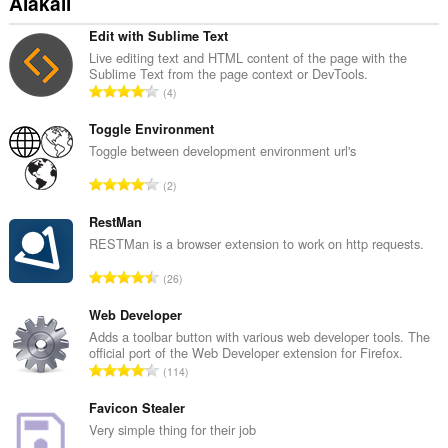
Alakali
Edit with Sublime Text
Live editing text and HTML content of the page with the
Sublime Text from the page context or DevTools.
T
4
o
p
Toggle Environment
l
Toggle between development environment url's
a
T
2
m
o
o
p
RestMan
y
l
RESTMan is a browser extension to work on http requests.
s
a
a
T
26
m
y
o
o
ı
p
Web Developer
y
s
l
Adds a toolbar button with various web developer tools. The
s
ı
official port of the Web Developer extension for Firefox.
a
a
T
:
114
m
y
o
o
ı
p
Favicon Stealer
y
s
l
Very simple thing for their job
s
ı