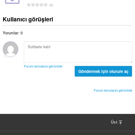
a
a
T
:
0
m
y
o
o
ı
p
Kullanıcı görüşleri
y
s
l
s
ı
a
a
:
Yorumlar: 0
m
y
o
ı
y
s
s
ı
a
:
y
Forum konularını görüntüle
ı
Göndermek için oturum aç
s
ı
:
Forum konularını görüntüle
Üst
F