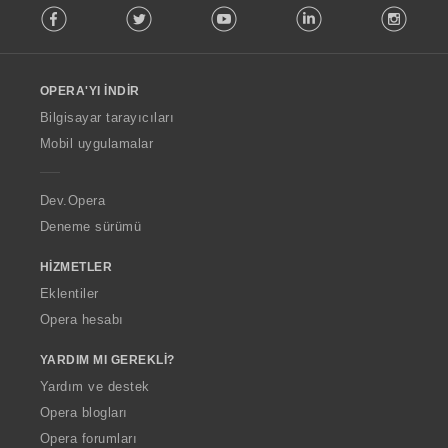
Facebook
Twitter
Youtube
LinkedIn
Instag
o
l
l
o
OPERA'YI İNDIR
w
O
Bilgisayar tarayıcıları
p
Mobil uygulamalar
e
r
a
Dev.Opera
Deneme sürümü
HIZMETLER
Eklentiler
Opera hesabı
YARDIM MI GEREKLI?
Yardım ve destek
Opera blogları
Opera forumları