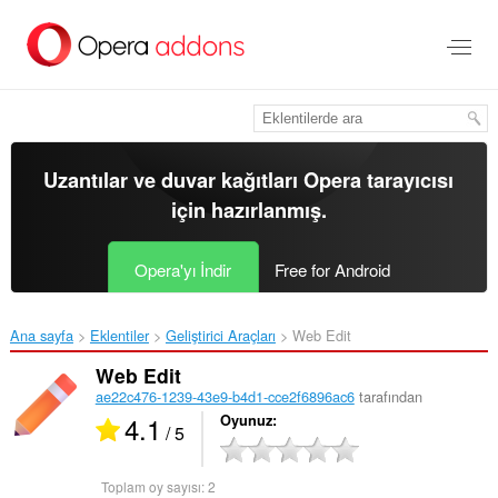
Ana
içeriğe
git
Uzantılar ve duvar kağıtları
Opera tarayıcısı
için hazırlanmış.
Opera'yı İndir
Free for Android
Ana sayfa
Eklentiler
Geliştirici Araçları
Web Edit‎
Web Edit
ae22c476-1239-43e9-b4d1-cce2f6896ac6
tarafından
4.1
Oyunuz
/ 5
Toplam oy sayısı:
2