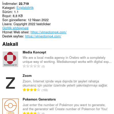
İndirmeler
22.719
Kategori
Erişilebilirlik
Sürüm
1.1
Boyut
8,8 KB
Son güncelleme
12 Nisan 2022
Lisans
Copyright 2022 testclicker
Gizlilik sözleşmesi
Hizmet Web sitesi
https://vimeotomp4.com/
Destek sayfası
https://vimeotomp4.com/
Alakali
Media Koncept
We are a local media agency in Orebro with a completely
unique way of working. Mediakoncept works with digital exp...
T
0
o
p
Zoom
l
Zoom, İnternet içinde veya dışında bir şeyleri rahatça
okumanız için yazılar üzerinde yeterli yakınlaştırmayı sağlar.
a
T
193
m
o
o
p
Pokemon Generators
y
l
Just enter the number of Pokémon you want to generate,
s
and the generator will Create number of Pokemon for You!
a
a
T
6