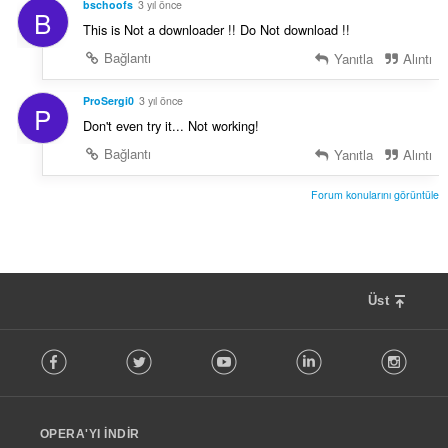
bschoofs
3 yıl önce
B
This is Not a downloader !! Do Not download !!
Bağlantı
Yanıtla
Alıntı
ProSergi0
3 yıl önce
P
Don't even try it... Not working!
Bağlantı
Yanıtla
Alıntı
Forum konularını görüntüle
Üst
F
Facebook
Twitter
Youtube
LinkedIn
Instag
o
l
l
o
OPERA'YI İNDIR
w