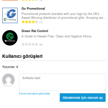
m
y
o
o
ı
p
Go Promotional
y
s
l
Promotional products branded with your logo by the UK's
s
ı
Award Winning distributor of promotional gifts. Amazing ser...
a
a
T
:
1
m
y
o
o
ı
p
Green Rat Control
y
s
l
A Guide to Hassle Free, Clean and Hygienic Home.
s
ı
a
a
T
:
0
m
y
o
o
ı
p
Kullanıcı görüşleri
y
s
l
s
ı
a
a
:
Yorumlar: 6
m
y
o
ı
y
s
s
ı
a
:
y
Forum konularını görüntüle
ı
Göndermek için oturum aç
s
ı