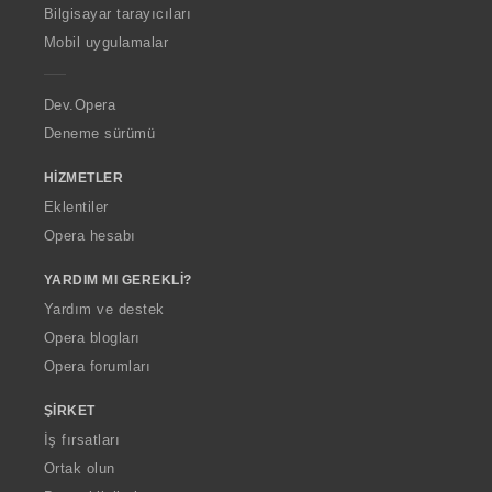
O
Bilgisayar tarayıcıları
p
Mobil uygulamalar
e
r
a
Dev.Opera
Deneme sürümü
HIZMETLER
Eklentiler
Opera hesabı
YARDIM MI GEREKLI?
Yardım ve destek
Opera blogları
Opera forumları
ŞIRKET
İş fırsatları
Ortak olun