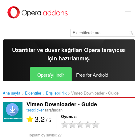
Ana
içeriğe
git
Uzantılar ve duvar kağıtları
Opera tarayıcısı
için hazırlanmış.
Opera'yı İndir
Free for Android
Ana sayfa
Eklentiler
Erişilebilirlik
Vimeo Downloader - Guide‎
Vimeo Downloader - Guide
testclicker
tarafından
3.2
Oyunuz
/ 5
Toplam oy sayısı:
27