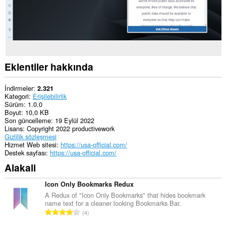
Eklentiler hakkında
İndirmeler
2.321
Kategori
Erişilebilirlik
Sürüm
1.0.0
Boyut
10,0 KB
Son güncelleme
19 Eylül 2022
Lisans
Copyright 2022 productivework
Gizlilik sözleşmesi
Hizmet Web sitesi
https://usa-official.com/
Destek sayfası
https://usa-official.com/
Alakali
Icon Only Bookmarks Redux
A Redux of "Icon Only Bookmarks" that hides bookmark
name text for a cleaner looking Bookmarks Bar.
T
4
o