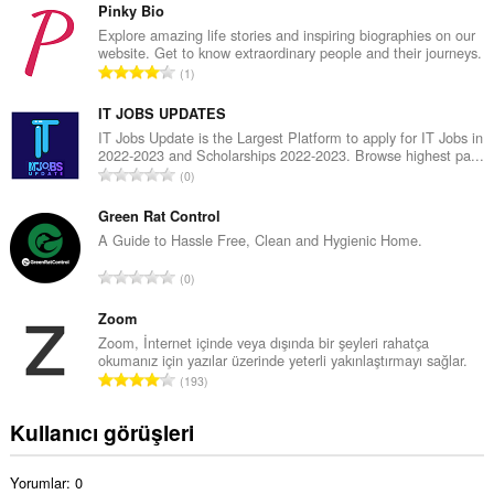
p
Pinky Bio
l
Explore amazing life stories and inspiring biographies on our
website. Get to know extraordinary people and their journeys.
a
T
1
m
o
o
p
IT JOBS UPDATES
y
l
IT Jobs Update is the Largest Platform to apply for IT Jobs in
s
2022-2023 and Scholarships 2022-2023. Browse highest pa...
a
a
T
0
m
y
o
o
ı
p
Green Rat Control
y
s
l
A Guide to Hassle Free, Clean and Hygienic Home.
s
ı
a
a
T
:
0
m
y
o
o
ı
p
Zoom
y
s
l
Zoom, İnternet içinde veya dışında bir şeyleri rahatça
s
ı
okumanız için yazılar üzerinde yeterli yakınlaştırmayı sağlar.
a
a
T
:
193
m
y
o
o
ı
p
Kullanıcı görüşleri
y
s
l
s
ı
a
a
:
Yorumlar: 0
m