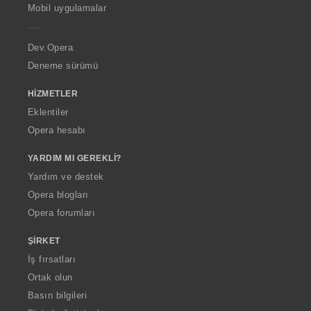
p
Mobil uygulamalar
e
r
a
Dev.Opera
Deneme sürümü
HIZMETLER
Eklentiler
Opera hesabı
YARDIM MI GEREKLI?
Yardım ve destek
Opera blogları
Opera forumları
ŞIRKET
İş fırsatları
Ortak olun
Basın bilgileri