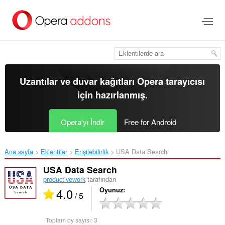
Ana
içeriğe
git
Uzantılar ve duvar kağıtları
Opera tarayıcısı
için hazırlanmış.
Opera'yı İndir
Free for Android
Ana sayfa
Eklentiler
Erişilebilirlik
USA Data Search‎
USA Data Search
productivework
tarafından
4.0
Oyunuz
/ 5
Toplam oy sayısı:
3