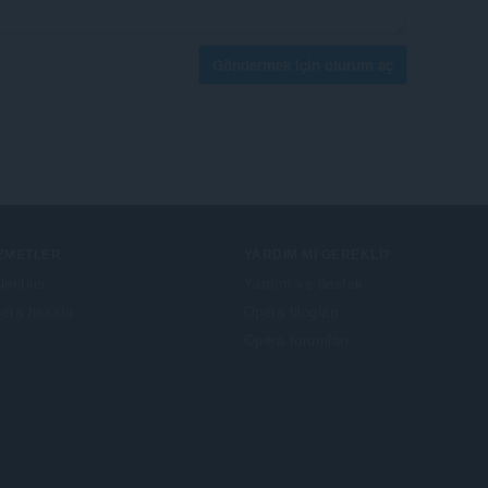
Göndermek için oturum aç
IZMETLER
YARDIM MI GEREKLI?
lentiler
Yardım ve destek
era hesabı
Opera blogları
Opera forumları