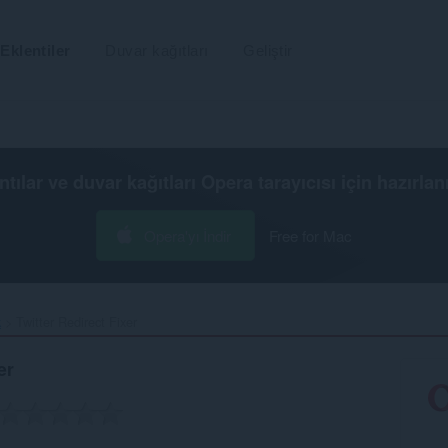
Eklentiler
Duvar kağıtları
Geliştir
ntılar ve duvar kağıtları
Opera tarayıcısı
için hazırlan
Opera'yı İndir
Free for Mac
k
Twitter Redirect Fixer‎
er