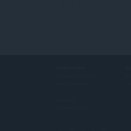
OPERA'YI İNDIR
H
Bilgisayar tarayıcıları
Ek
Mobil uygulamalar
Op
Dev.Opera
Deneme sürümü
F
o