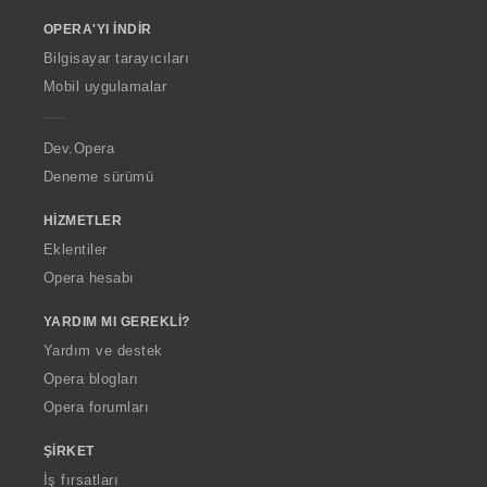
o
OPERA'YI İNDIR
w
O
Bilgisayar tarayıcıları
p
Mobil uygulamalar
e
r
a
Dev.Opera
Deneme sürümü
HIZMETLER
Eklentiler
Opera hesabı
YARDIM MI GEREKLI?
Yardım ve destek
Opera blogları
Opera forumları
ŞIRKET
İş fırsatları