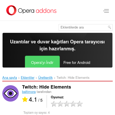
Ana
içeriğe
git
Uzantılar ve duvar kağıtları
Opera tarayıcısı
için hazırlanmış.
Opera'yı İndir
Free for Android
Ana sayfa
Eklentiler
Üretkenlik
Twitch: Hide Elements‎
Twitch: Hide Elements
baltimora
tarafından
4.1
Oyunuz
/ 5
Toplam oy sayısı:
4