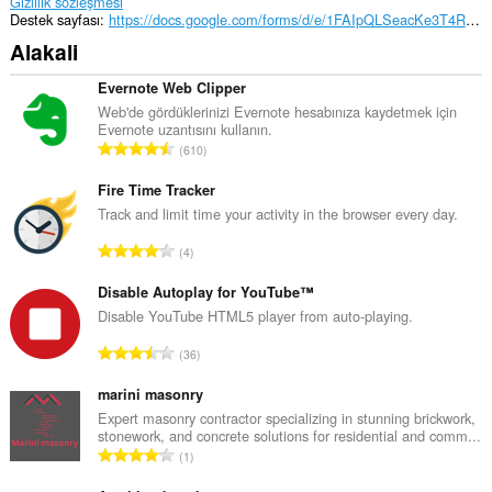
Gizlilik sözleşmesi
Destek sayfası
https://docs.google.com/forms/d/e/1FAIpQLSeacKe3T4ROaYxh91lA0QslXbO-bP0032uV1pMwxiS2tbdpTw/viewform
Alakali
Evernote Web Clipper
Web'de gördüklerinizi Evernote hesabınıza kaydetmek için
Evernote uzantısını kullanın.
T
610
o
p
Fire Time Tracker
l
Track and limit time your activity in the browser every day.
a
T
4
m
o
o
p
Disable Autoplay for YouTube™
y
l
Disable YouTube HTML5 player from auto-playing.
s
a
a
T
36
m
y
o
o
ı
p
marini masonry
y
s
l
Expert masonry contractor specializing in stunning brickwork,
s
ı
stonework, and concrete solutions for residential and comm...
a
a
T
:
1
m
y
o
o
ı