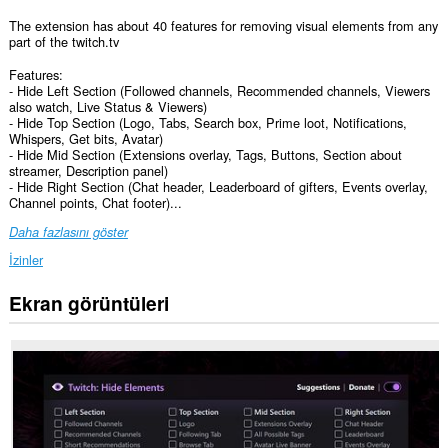
The extension has about 40 features for removing visual elements from any
part of the twitch.tv
Features:
- Hide Left Section (Followed channels, Recommended channels, Viewers
also watch, Live Status & Viewers)
- Hide Top Section (Logo, Tabs, Search box, Prime loot, Notifications,
Whispers, Get bits, Avatar)
- Hide Mid Section (Extensions overlay, Tags, Buttons, Section about
streamer, Description panel)
- Hide Right Section (Chat header, Leaderboard of gifters, Events overlay,
Channel points, Chat footer)...
Daha fazlasını göster
İzinler
Ekran görüntüleri
Bu
eklenti,
bazı
Web
sitelerindeki
verilerinize
erişebilir.