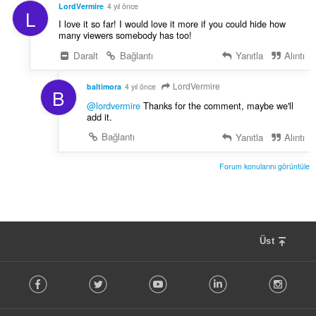
LordVermire
4 yıl önce
L
I love it so far! I would love it more if you could hide how
many viewers somebody has too!
Daralt
Bağlantı
Yanıtla
Alıntı
LordVermire
baltimora
4 yıl önce
B
@lordvermire
Thanks for the comment, maybe we'll
add it.
Bağlantı
Yanıtla
Alıntı
Forum konularını görüntüle
Üst
F
Facebook
Twitter
Youtube
LinkedIn
Instag
o
l
l