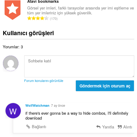
p
Atavi bookmarks
y
s
l
Görsel yer imleri, farklı tarayıcılar arasında yer imi eşitleme ve
s
ı
tüm yer imleriniz için yüksek güvenlik.
a
a
T
:
170
m
y
o
o
ı
p
Kullanıcı görüşleri
y
s
l
s
ı
a
a
:
Yorumlar: 3
m
y
o
ı
y
s
s
ı
a
:
y
Forum konularını görüntüle
ı
Göndermek için oturum aç
s
ı
:
WolfWatchman
7 ay önce
W
if there's ever gonna be a way to hide combos, I'll definitely
download
Bağlantı
Yanıtla
Alıntı