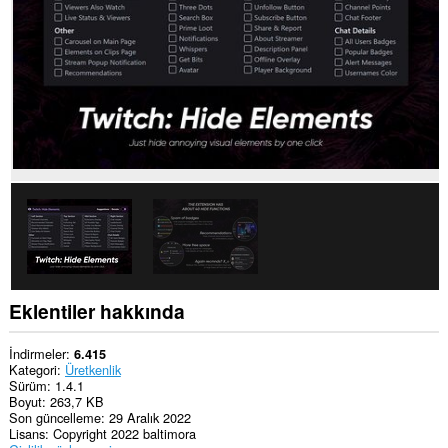
Eklentiler hakkında
İndirmeler
6.415
Kategori
Üretkenlik
Sürüm
1.4.1
Boyut
263,7 KB
Son güncelleme
29 Aralık 2022
Lisans
Copyright 2022 baltimora