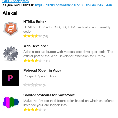
Gizlilik sözleşmesi
Kaynak kodu sayfası
https://github.com/vskanna0510/Tab-Grouper-Extension
Alakali
HTML5 Editor
HTML5 Editor with CSS, JS, HTML validator and beautify
code
T
51
o
p
Web Developer
l
Adds a toolbar button with various web developer tools. The
official port of the Web Developer extension for Firefox.
a
T
114
m
o
o
p
Polypad (Open in App)
y
l
Polypad Open in App.
s
a
a
T
0
m
y
o
o
ı
p
Colored favicons for Salesforce
y
s
l
Make the favicon in different color based on which salesforce
s
ı
instance your are loggen into.
a
a
T
:
2
m
y
o
o