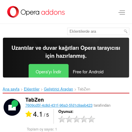
Ana
içeriğe
git
Uzantılar ve duvar kağıtları
Opera tarayıcısı
için hazırlanmış.
Opera'yı İndir
Free for Android
Ana sayfa
Eklentiler
Geliştirici Araçları
TabZen‎
TabZen
7609cd5f-4c8d-431f-96a3-5fd1c9aeb423
tarafından
4.1
Oyunuz
/ 5
Toplam oy sayısı:
1