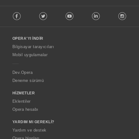
F
Facebook
Twitter
Youtube
LinkedIn
Instag
o
l
l
o
OPERA'YI İNDIR
w
O
Bilgisayar tarayıcıları
p
Mobil uygulamalar
e
r
a
Dev.Opera
Deneme sürümü
HIZMETLER
Eklentiler
Opera hesabı
YARDIM MI GEREKLI?
Yardım ve destek
Opera blogları