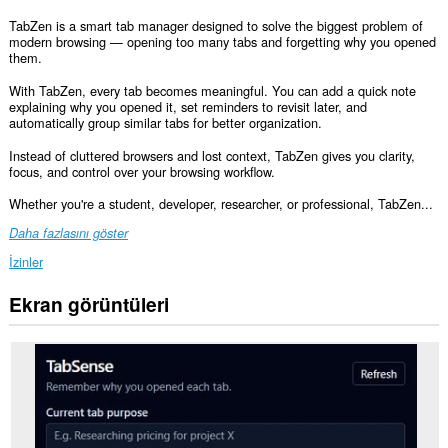
TabZen is a smart tab manager designed to solve the biggest problem of
modern browsing — opening too many tabs and forgetting why you opened
them.
With TabZen, every tab becomes meaningful. You can add a quick note
explaining why you opened it, set reminders to revisit later, and
automatically group similar tabs for better organization.
Instead of cluttered browsers and lost context, TabZen gives you clarity,
focus, and control over your browsing workflow.
Whether you're a student, developer, researcher, or professional, TabZen...
Daha fazlasını göster
İzinler
Ekran görüntüleri
This
extension
can
create
rich
notifications
and
display
them