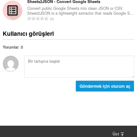
ı
p
Sheets2JSON - Convert Google Sheets
y
s
l
Convert public Google Sheets into clean JSON or CSV.
s
ı
Sheet2JSON is a lightweight extractor that reads Google S...
a
a
T
:
0
m
y
o
o
ı
p
Kullanıcı görüşleri
y
s
l
s
ı
a
a
:
Yorumlar: 0
m
y
o
ı
y
s
s
ı
a
:
y
ı
Göndermek için oturum aç
s
ı
:
Üst