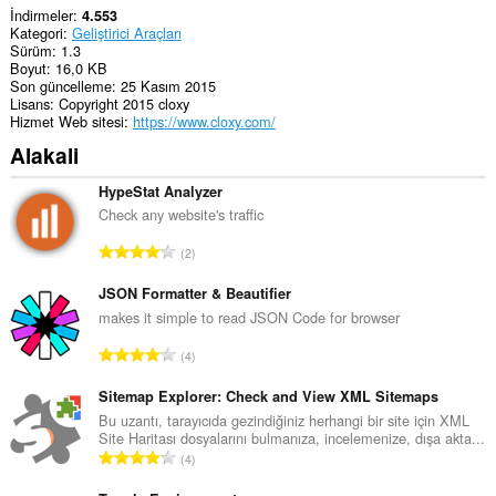
İndirmeler
4.553
Kategori
Geliştirici Araçları
Sürüm
1.3
Boyut
16,0 KB
Son güncelleme
25 Kasım 2015
Lisans
Copyright 2015 cloxy
Hizmet Web sitesi
https://www.cloxy.com/
Alakali
HypeStat Analyzer
Check any website's traffic
T
2
o
p
JSON Formatter & Beautifier
l
makes it simple to read JSON Code for browser
a
T
4
m
o
o
p
Sitemap Explorer: Check and View XML Sitemaps
y
l
Bu uzantı, tarayıcıda gezindiğiniz herhangi bir site için XML
s
Site Haritası dosyalarını bulmanıza, incelemenize, dışa akta...
a
a
T
4
m
y
o
o
ı