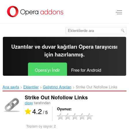
Ana
içeriğe
git
Uzantılar ve duvar kağıtları
Opera tarayıcısı
için hazırlanmış.
Opera'yı İndir
Free for Android
Ana sayfa
Eklentiler
Geliştirici Araçları
Strike Out Nofollow Links‎
Strike Out Nofollow Links
cloxy
tarafından
4.2
Oyunuz
/ 5
Toplam oy sayısı:
2