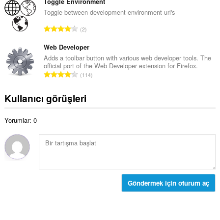
p
Toggle Environment
y
s
l
Toggle between development environment url's
s
ı
a
a
T
:
2
m
y
o
o
ı
p
Web Developer
y
s
l
Adds a toolbar button with various web developer tools. The
s
ı
official port of the Web Developer extension for Firefox.
a
a
T
:
114
m
y
o
o
ı
p
Kullanıcı görüşleri
y
s
l
s
ı
a
a
:
Yorumlar: 0
m
y
o
ı
y
s
s
ı
a
:
y
ı
Göndermek için oturum aç
s
ı
: