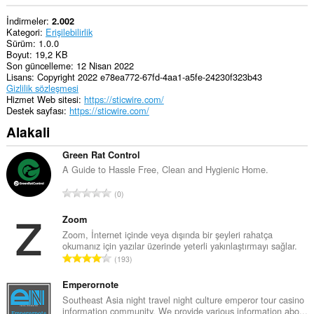
İndirmeler
2.002
Kategori
Erişilebilirlik
Sürüm
1.0.0
Boyut
19,2 KB
Son güncelleme
12 Nisan 2022
Lisans
Copyright 2022 e78ea772-67fd-4aa1-a5fe-24230f323b43
Gizlilik sözleşmesi
Hizmet Web sitesi
https://sticwire.com/
Destek sayfası
https://sticwire.com/
Alakali
Green Rat Control
A Guide to Hassle Free, Clean and Hygienic Home.
T
0
o
p
Zoom
l
Zoom, İnternet içinde veya dışında bir şeyleri rahatça
okumanız için yazılar üzerinde yeterli yakınlaştırmayı sağlar.
a
T
193
m
o
o
p
Emperornote
y
l
Southeast Asia night travel night culture emperor tour casino
s
information community. We provide various information abo...
a