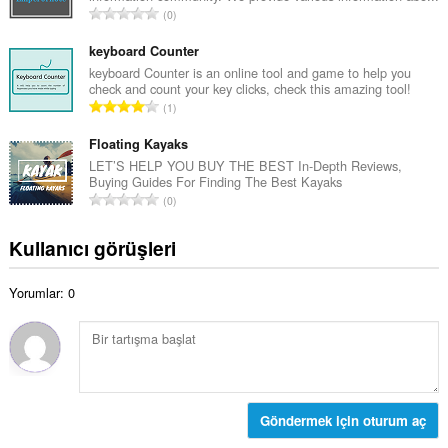
a
T
0
m
y
o
o
ı
p
keyboard Counter
y
s
l
keyboard Counter is an online tool and game to help you
s
ı
check and count your key clicks, check this amazing tool!
a
a
T
:
1
m
y
o
o
ı
p
Floating Kayaks
y
s
l
LET’S HELP YOU BUY THE BEST In-Depth Reviews,
s
ı
Buying Guides For Finding The Best Kayaks
a
a
T
:
0
m
y
o
o
ı
p
Kullanıcı görüşleri
y
s
l
s
ı
a
a
:
Yorumlar: 0
m
y
o
ı
y
s
s
ı
a
:
y
ı
Göndermek için oturum aç
s