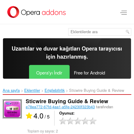
Ana
içeriğe
git
Uzantılar ve duvar kağıtları
Opera tarayıcısı
için hazırlanmış.
Opera'yı İndir
Free for Android
Ana sayfa
Eklentiler
Erişilebilirlik
Sticwire Buying Guide & Review‎
Sticwire Buying Guide & Review
e78ea772-67fd-4aa1-a5fe-24230f323b43
tarafından
4.0
Oyunuz
/ 5
Toplam oy sayısı:
2