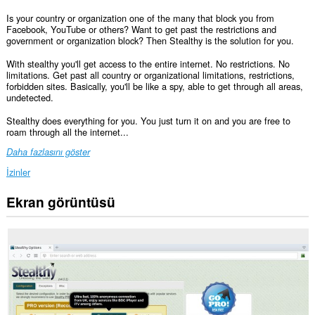
Is your country or organization one of the many that block you from
Facebook, YouTube or others? Want to get past the restrictions and
government or organization block? Then Stealthy is the solution for you.
With stealthy you'll get access to the entire internet. No restrictions. No
limitations. Get past all country or organizational limitations, restrictions,
forbidden sites. Basically, you'll be like a spy, able to get through all areas,
undetected.
Stealthy does everything for you. You just turn it on and you are free to
roam through all the internet...
Daha fazlasını göster
İzinler
Ekran görüntüsü
Bu
eklenti,
bazı
Web
sitelerindeki
verilerinize
erişebilir.
Bu
eklenti,