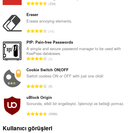
T
334
o
p
Eraser
l
Erases annoying elements.
a
T
11
m
o
o
p
PfP: Pain-free Passwords
y
l
A simple and secure password manager to be used with
s
KeePass databases.
a
a
T
1
m
y
o
o
ı
p
Cookie Switch ON|OFF
y
s
l
Switch cookies ON or OFF with just one click!
s
ı
a
a
T
:
5
m
y
o
o
ı
p
uBlock Origin
y
s
l
Sonunda, etkili bir engelleyici. İşlemciyi ve belleği yormaz.
s
ı
a
a
T
:
5986
m
y
o
o
ı
p
Kullanıcı görüşleri
y
s
l