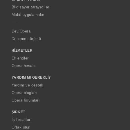
w
O
Bilgisayar tarayıcıları
p
Mobil uygulamalar
e
r
a
Dev.Opera
Deneme sürümü
HIZMETLER
Eklentiler
Opera hesabı
YARDIM MI GEREKLI?
Yardım ve destek
Opera blogları
Opera forumları
ŞIRKET
İş fırsatları
Ortak olun