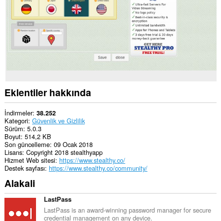
vekil
sunucusu
ayarlarınıza
erişebilir.
Eklentiler hakkında
İndirmeler
38.252
Kategori
Güvenlik ve Gizlilik
Sürüm
5.0.3
Boyut
514,2 KB
Son güncelleme
09 Ocak 2018
Lisans
Copyright 2018 stealthyapp
Hizmet Web sitesi
https://www.stealthy.co/
Destek sayfası
https://www.stealthy.co/community/
Alakali
LastPass
LastPass is an award-winning password manager for secure
credential management on any device.