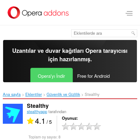
Ana
içeriğe
git
Uzantılar ve duvar kağıtları
Opera tarayıcısı
için hazırlanmış.
Opera'yı İndir
Free for Android
Ana sayfa
Eklentiler
Güvenlik ve Gizlilik
Stealthy‎
Stealthy
stealthyapp
tarafından
4.1
Oyunuz
/ 5
Toplam oy sayısı:
8