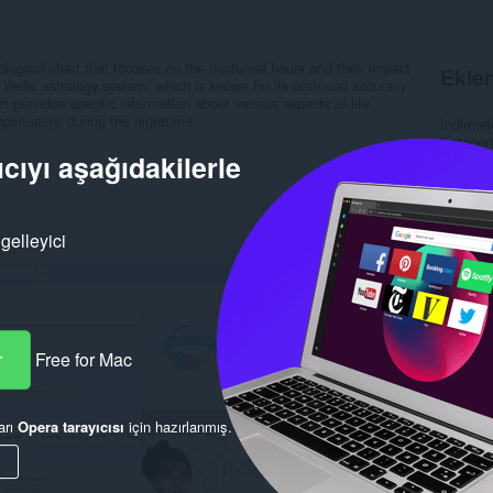
rological chart that focuses on the nocturnal hours and their impact
Eklen
the Vedic astrology system, which is known for its profound accuracy
rt provides specific information about various aspects of life,
pirituality, during the nighttime.
İndirmel
Kategori
cıyı aşağıdakilerle
Sürüm
Boyut
6
Son gün
Lisans
Gizlilik
gelleyici
Hizmet 
Kaynak 
Alaka
r
Free for Mac
arı
Opera tarayıcısı
için hazırlanmış.