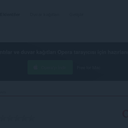
Eklentiler
Duvar kağıtları
Geliştir
ntılar ve duvar kağıtları
Opera tarayıcısı
için hazırlan
Opera'yı İndir
Free for Mac
vers‎