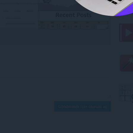
Göndermek için oturum aç