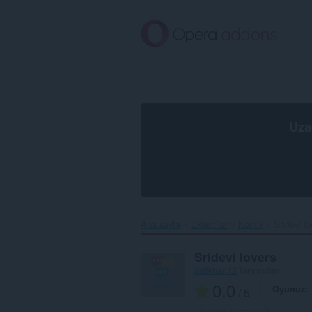
Ana
içeriğe
git
Uza
Ana sayfa
Eklentiler
Komik
Sridevi lo
Sridevi lovers
asifkhan12
tarafından
0.0
Oyunuz
/ 5
Toplam oy sayısı:
0