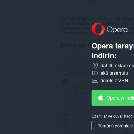
The Sridevi night chart is a specialized ast
on an individual’s life. It is derived from 
and detailed insights. The Sridevi night cha
including career, relationships, health, and s
Opera tarayı
Ekran görüntüsü
indirin:
dahili reklam en
akü tasarrufu
ücretsiz VPN
Opera'yı İndi
Uzantılar ve duvar kağıtl
Tümünü görüntüle