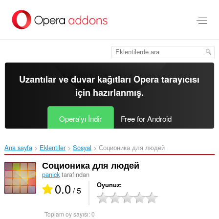
Ana
içeriğe
git
Uzantılar ve duvar kağıtları
Opera tarayıcısı
için hazırlanmış.
Opera'yı İndir
Free for Android
Ana sayfa
Eklentiler
Sosyal
Соционика для людей‎
Соционика для людей
panick
tarafından
0.0
Oyunuz
/ 5
Toplam oy sayısı:
0