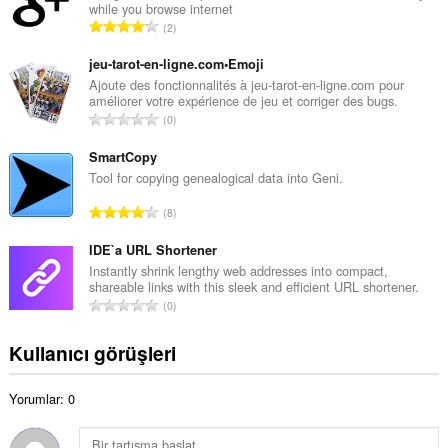
while you browse internet
a
T
2
m
o
o
p
jeu-tarot-en-ligne.com•Emoji
y
l
Ajoute des fonctionnalités à jeu-tarot-en-ligne.com pour
s
améliorer votre expérience de jeu et corriger des bugs.
a
a
T
0
m
y
o
o
ı
p
SmartCopy
y
s
l
Tool for copying genealogical data into Geni.
s
ı
a
a
T
:
8
m
y
o
o
ı
p
IDE`a URL Shortener
y
s
l
Instantly shrink lengthy web addresses into compact,
s
ı
shareable links with this sleek and efficient URL shortener.
a
a
T
:
0
m
y
o
o
ı
p
Kullanıcı görüşleri
y
s
l
s
ı
a
a
:
Yorumlar: 0
m
y
o
ı
y