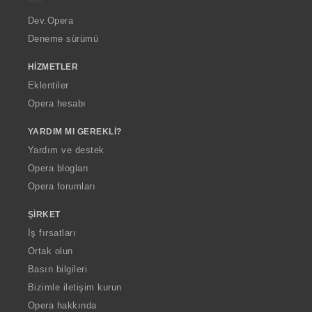
r
a
Dev.Opera
Deneme sürümü
HIZMETLER
Eklentiler
Opera hesabı
YARDIM MI GEREKLI?
Yardım ve destek
Opera blogları
Opera forumları
ŞIRKET
İş fırsatları
Ortak olun
Basın bilgileri
Bizimle iletişim kurun
Opera hakkında