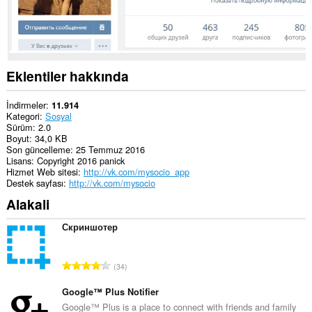
Eklentiler hakkında
İndirmeler
11.914
Kategori
Sosyal
Sürüm
2.0
Boyut
34,0 KB
Son güncelleme
25 Temmuz 2016
Lisans
Copyright 2016 panick
Hizmet Web sitesi
http://vk.com/mysocio_app
Destek sayfası
http://vk.com/mysocio
Alakali
Скриншотер
T
34
o
p
Google™ Plus Notifier
l
Google™ Plus is a place to connect with friends and family