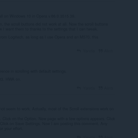
all on Windows 10 in Opera v.66.0.3515.39.
on, the scroll buttons did not work at all. Now the scroll buttons
w I want them to thanks to the settings that I can tweak.
from Logitech, as long as I use Opera and an M570, this
Yanıtla
Alıntı
rence in scrolling with default settings.
03. HWA on.
Yanıtla
Alıntı
not seem to work. Actually, most of the Scroll extensions work on
t. Click on the Option. New page with a few options appears. Click
 Click on Save Settings. Now I am posting this comment. Any
r your effort.
Yanıtla
Alıntı