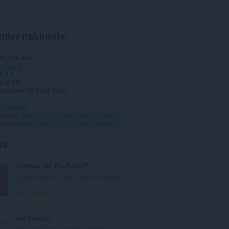
tiler hakkında
er
136.847
Komik
1.7.7
2,9 KB
celleme
26 Eylül 2024
 sözleşmesi
ayfası
https://github.com/gblazex/smoothscroll/issues
kodu sayfası
https://github.com/gblazex/smoothscroll/
li
Sidebar for YouTube™
Easy Access to YouTube via Sidebar
UI
T
708
o
p
Hit the dot
l
An easy-to-use and lite Hit-the-dot