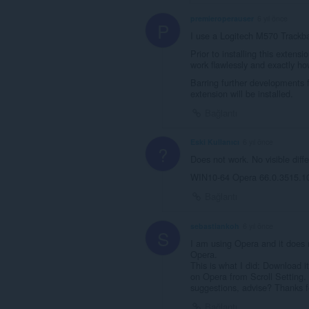
premieroperauser
6 yıl önce
P
I use a Logitech M570 Trackb
Prior to installing this extensi
work flawlessly and exactly ho
Barring further developments 
extension will be installed.
Bağlantı
Eski Kullanıcı
6 yıl önce
?
Does not work. No visible diffe
WIN10-64 Opera 66.0.3515.1
Bağlantı
sebastiankoh
6 yıl önce
S
I am using Opera and it does 
Opera.
This is what I did: Download i
on Opera from Scroll Setting.
suggestions, advise? Thanks fo
Bağlantı