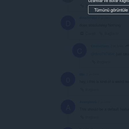
Uzantılar ve duvar kağıtl
Bağlantı
Tümünü görüntüle
dino747464
2 yıl önce
D
does absoluteley Nothing
Daralt
Bağlantı
ChaosVixen
2 yıl önce
C
@dino747464
: just ca
Bağlantı
0lio
3 yıl önce
0
hey, i this is kind of a weird 
Bağlantı
AvangionQ
3 yıl önce
A
This should be a default featu
Bağlantı