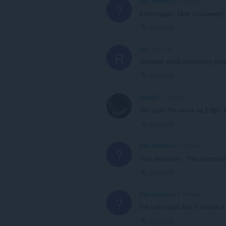
Eski Kullanıcı
4 yıl önce
?
Благодарю! Прм спасение))
Bağlantı
red
4 yıl önce
R
Greatest scroll-smoothing exten
Bağlantı
david27
5 yıl önce
Not quite the same as Edge, l
Bağlantı
Eski Kullanıcı
5 yıl önce
?
Nice extension. This extension
Bağlantı
Eski Kullanıcı
5 yıl önce
?
I've just install and it makes a
Bağlantı