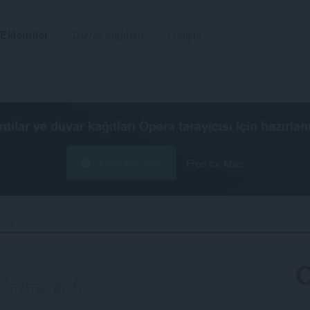
Eklentiler
Duvar kağıtları
Geliştir
ntılar ve duvar kağıtları
Opera tarayıcısı
için hazırlan
Opera'yı İndir
Free for Mac
oll‎