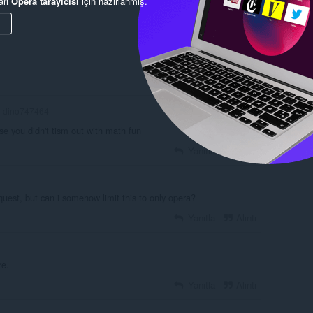
arı
Opera tarayıcısı
için hazırlanmış.
Yanıtla
Alıntı
Yanıtla
Alıntı
dino747464
use you didn't tism out with math fun
Yanıtla
Alıntı
request, but can i somehow limit this to only opera?
Yanıtla
Alıntı
re.
Yanıtla
Alıntı