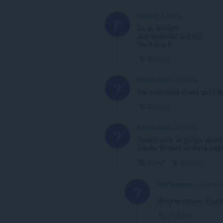
Fhosho
5 yıl önce
F
It's so smooth!
Just download and try!
You'll love it.
Bağlantı
Eski Kullanıcı
5 yıl önce
?
this extensions is very good,tk
Bağlantı
Eski Kullanıcı
6 yıl önce
?
Doesn't work on google search r
results. Worked on some pages
Daralt
Bağlantı
Eski Kullanıcı
6 yıl önce
?
@mongrelshark: Exact
Bağlantı