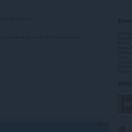
mouse and keyboard.
Eklen
-
--
İndirmel
 so you can enjoy smooth scrolling everywhere.
Kategori
Sürüm
Boyut
6
Son gün
)
Lisans
Gizlilik
Destek s
Kaynak 
Alaka