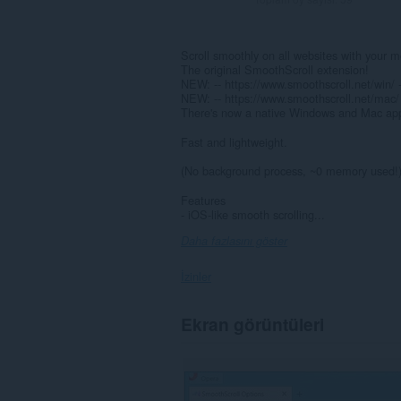
Scroll smoothly on all websites with your 
The original SmoothScroll extension!
NEW: -- https://www.smoothscroll.net/win/ -
NEW: -- https://www.smoothscroll.net/mac/ 
There's now a native Windows and Mac app
Fast and lightweight.
(No background process, ~0 memory used!
Features
- iOS-like smooth scrolling...
Daha fazlasını göster
İzinler
Bu
Ekran görüntüleri
eklenti,
tüm
web
sitelerindeki
verilerinize
erişebilir.