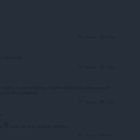
Yanıtla
Alıntı
s a lot to dev
Yanıtla
Alıntı
esults. I only installed so I could middle click scroll on search
, but not consistent.
Yanıtla
Alıntı
ly
does not work on every website.
Yanıtla
Alıntı