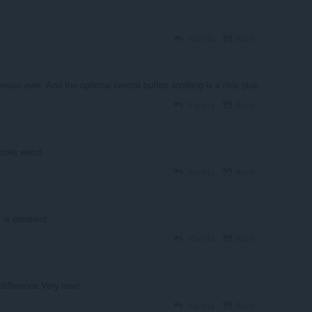
Yanıtla
Alıntı
sion ever. And the optional central button scrolling is a nice plus.
Yanıtla
Alıntı
ooks weird.
Yanıtla
Alıntı
 is excellent
Yanıtla
Alıntı
 difference.Very nice!
Yanıtla
Alıntı