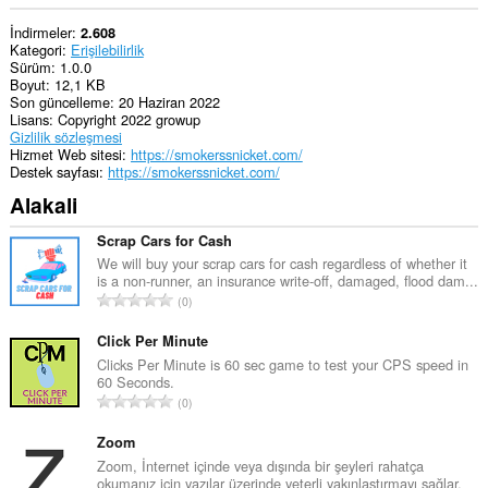
İndirmeler
2.608
Kategori
Erişilebilirlik
Sürüm
1.0.0
Boyut
12,1 KB
Son güncelleme
20 Haziran 2022
Lisans
Copyright 2022 growup
Gizlilik sözleşmesi
Hizmet Web sitesi
https://smokerssnicket.com/
Destek sayfası
https://smokerssnicket.com/
Alakali
Scrap Cars for Cash
We will buy your scrap cars for cash regardless of whether it
is a non-runner, an insurance write-off, damaged, flood dam...
T
0
o
p
Click Per Minute
l
Clicks Per Minute is 60 sec game to test your CPS speed in
60 Seconds.
a
T
0
m
o
o
p
Zoom
y
l
Zoom, İnternet içinde veya dışında bir şeyleri rahatça
s
okumanız için yazılar üzerinde yeterli yakınlaştırmayı sağlar.
a