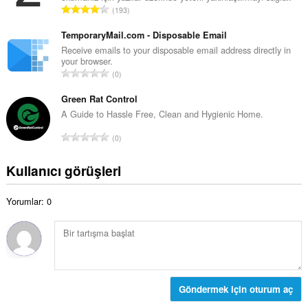
a
T
193
m
y
o
o
ı
p
TemporaryMail.com - Disposable Email
y
s
l
Receive emails to your disposable email address directly in
s
ı
your browser.
a
a
T
:
0
m
y
o
o
ı
p
Green Rat Control
y
s
l
A Guide to Hassle Free, Clean and Hygienic Home.
s
ı
a
a
T
:
0
m
y
o
o
ı
p
Kullanıcı görüşleri
y
s
l
s
ı
a
a
:
Yorumlar: 0
m
y
o
ı
y
s
s
ı
a
:
y
ı
Göndermek için oturum aç
s