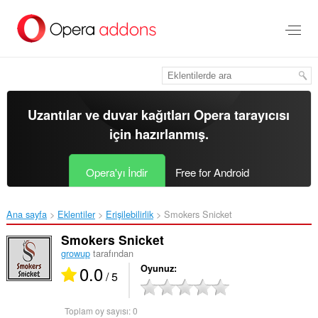
Ana
içeriğe
git
Uzantılar ve duvar kağıtları
Opera tarayıcısı
için hazırlanmış.
Opera'yı İndir
Free for Android
Ana sayfa
Eklentiler
Erişilebilirlik
Smokers Snicket‎
Smokers Snicket
growup
tarafından
0.0
Oyunuz
/ 5
Toplam oy sayısı:
0