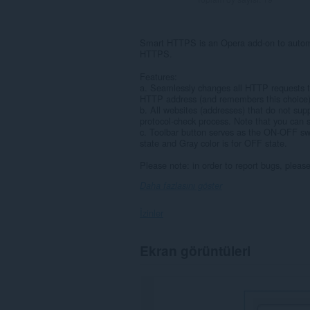
Smart HTTPS is an Opera add-on to automa
HTTPS.
Features:
a. Seamlessly changes all HTTP requests to
HTTP address (and remembers this choice)
b. All websites (addresses) that do not s
protocol-check process. Note that you can
c. Toolbar button serves as the ON-OFF swi
state and Gray color is for OFF state.
Please note: in order to report bugs, pleas
Daha fazlasını göster
İzinler
Bu
Ekran görüntüleri
eklenti,
tüm
web
sitelerindeki
verilerinize
erişebilir.