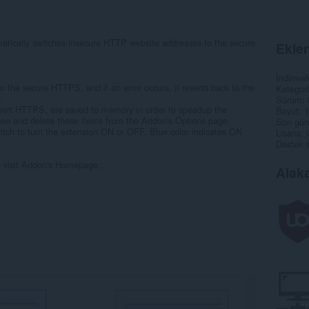
tically switches insecure HTTP website addresses to the secure
Eklen
İndirmel
 the secure HTTPS, and if an error occurs, it reverts back to the
Kategori
.
Sürüm
upport HTTPS, are saved to memory in order to speedup the
Boyut
1
 see and delete these items from the Addon's Options page.
Son gün
tch to turn the extension ON or OFF. Blue color indicates ON
Lisans
Destek s
e visit Addon's Homepage...
Alaka