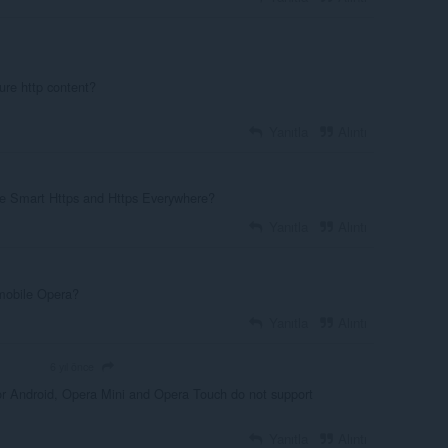
ure http content?
Yanıtla
Alıntı
ene Smart Https and Https Everywhere?
Yanıtla
Alıntı
 mobile Opera?
Yanıtla
Alıntı
6 yıl önce
OLUNTEER
 Android, Opera Mini and Opera Touch do not support
Yanıtla
Alıntı