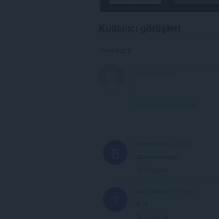
Kullanıcı görüşleri
Yorumlar: 6
Forum konularını görüntüle
BunnyAnnie
2 yıl önce
B
замечательно!
Bağlantı
Eski Kullanıcı
3 yıl önce
?
virus
Bağlantı