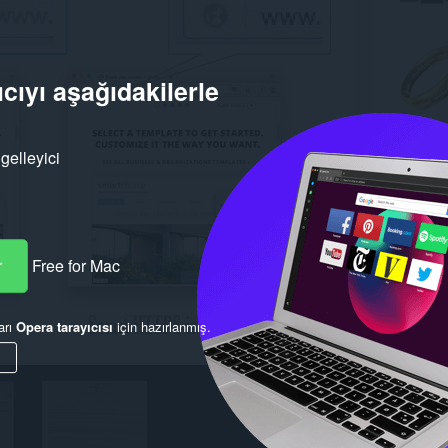
cıyı aşağıdakilerle
gelleyici
r
Free for Mac
arı
Opera tarayıcısı
için hazırlanmış.