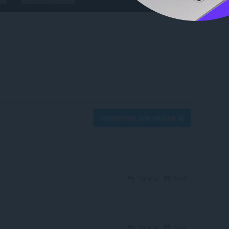
Göndermek için oturum aç
Yanıtla
Alıntı
Yanıtla
Alıntı