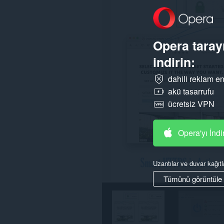
Bu
eklenti,
sekmelerinize
ve
Opera tarayı
tarama
etkinliklerinize
indirin:
erişebilir.
dahili reklam en
akü tasarrufu
ücretsiz VPN
Opera'yı İndi
Uzantılar ve duvar kağıtl
Tümünü görüntüle