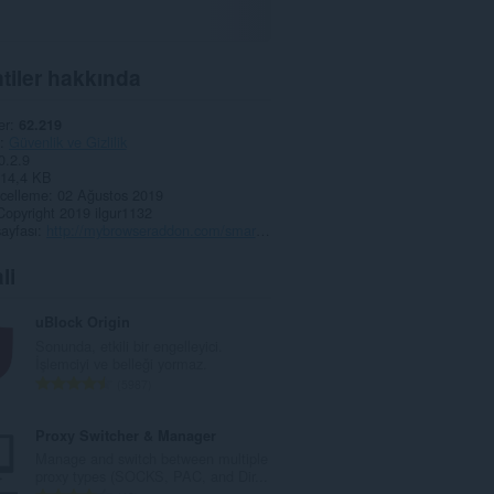
tiler hakkında
er
62.219
Güvenlik ve Gizlilik
0.2.9
14,4 KB
celleme
02 Ağustos 2019
Copyright 2019 ilgur1132
ayfası
http://mybrowseraddon.com/smart-https.html
li
uBlock Origin
Sonunda, etkili bir engelleyici.
İşlemciyi ve belleği yormaz.
T
5987
o
p
Proxy Switcher & Manager
l
Manage and switch between multiple
a
proxy types (SOCKS, PAC, and Dir...
m