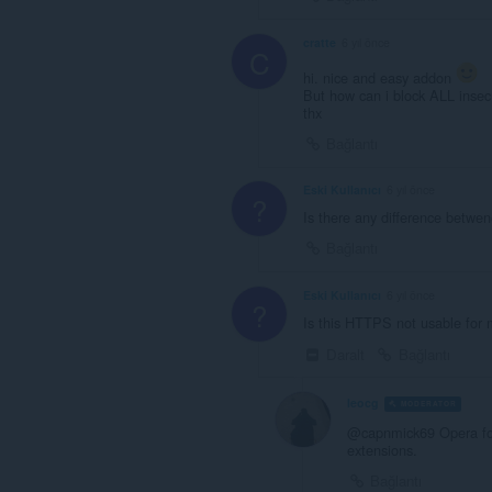
cratte
6 yıl önce
C
hi. nice and easy addon
But how can i block ALL insec
thx
Bağlantı
Eski Kullanıcı
6 yıl önce
?
Is there any difference betw
Bağlantı
Eski Kullanıcı
6 yıl önce
?
Is this HTTPS not usable for
Daralt
Bağlantı
leocg
MODERATOR
V
@capnmick69 Opera for
extensions.
Bağlantı