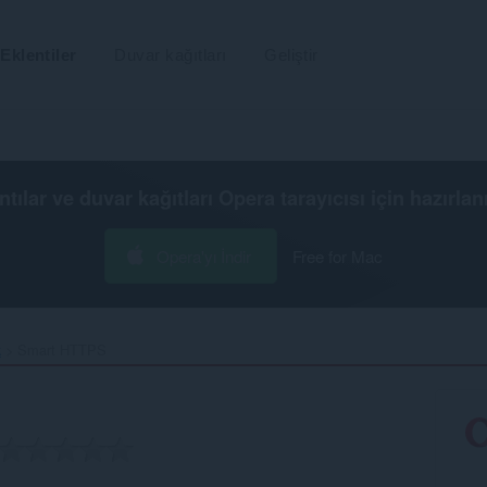
Eklentiler
Duvar kağıtları
Geliştir
ntılar ve duvar kağıtları
Opera tarayıcısı
için hazırlan
Opera'yı İndir
Free for Mac
k
Smart HTTPS‎