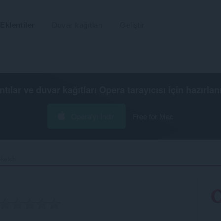
Eklentiler
Duvar kağıtları
Geliştir
ntılar ve duvar kağıtları
Opera tarayıcısı
için hazırlan
Opera'yı İndir
Free for Mac
ketch‎