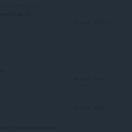
Relaxolotl01
s
1 yıl önce
refresh the app bro
Yanıtla
Alıntı
ColoredDiamonds
 önce
urs
Yanıtla
Alıntı
Yanıtla
Alıntı
ablet, it scrolls instead of drawing