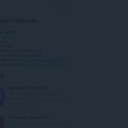
tiler hakkında
er
48.373
Komik
1.0.2
4,5 KB
celleme
02 Ağustos 2022
Copyright 2022 angelo2008
Web sitesi
https://github.com/NicerWritter27/Sidebar-Sketch
kodu sayfası
https://github.com/NicerWritter27/Sidebar-Sketch/tree/main/1.0.2
li
Baccarat Cheat Sheet
Baccarat Cheat Sheet is a 3-in-1
tool: basic rules, how to play guide...
T
1
o
p
Sidebar for YouTube™
l
Easy Access to YouTube via Sidebar
a
UI