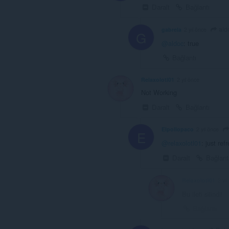
Daralt
Bağlantı
ald
gabrela
2 yıl önce
G
@aldoc
: true
Bağlantı
Relaxolotl01
2 yıl önce
Not Working
Daralt
Bağlantı
Elpollopaco
2 yıl önce
E
@relaxolotl01
: just ref
Daralt
Bağlant
Relaxolotl01
2 yıl
Bu ileti silindi!
Bağlantı