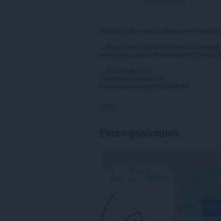
A sketchy draw pad to draw your imaginati
>>Make your own canvas draw tool tutorial 
https://github.com/NicerWritter27/Sidebar-
>>Discord server<<
Join the Discord server
https://discord.gg/t2HXS8Ma2R
İzinler
Bu
Ekran görüntüleri
eklenti,
kenar
çubuğuna
bir
düğme
ekleyecek.