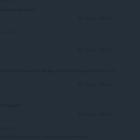
xolotl01
 tried to refresh it?
Yanıtla
Alıntı
elaxolotl01
Yanıtla
Alıntı
 anything when opening the app, si there any support for this? I´m
Yanıtla
Alıntı
e GX support?
Yanıtla
Alıntı
aidenmo
es, but for some reason, it doesn't work sometimes