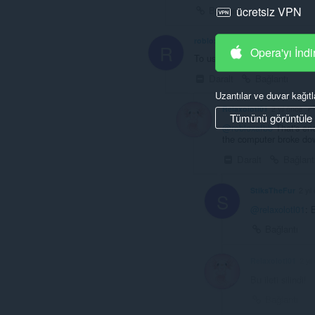
Bağlantı
ücretsiz VPN
robloxafbb
2 yıl önce
R
Opera'yı İndi
To use Sidebar Sketch, just r
Daralt
Bağlantı
Uzantılar ve duvar kağıtl
Relaxolotl01
2 yıl önce
Tümünü görüntüle
@robloxafbb
That's eno
the computer broke dow
Daralt
Bağlant
StiksTheFur
2 yıl
S
@relaxolotl01
: 
Bağlantı
Relaxolotl01
2 yıl
Bu ileti silindi!
Bağlantı