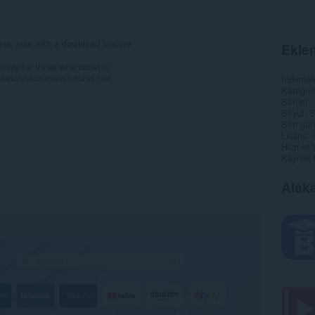
ons, now with a download feature
Eklen
(only for those who code)<<
Sketch/blob/main/tutorial.md
İndirmel
Kategori
Sürüm
Boyut
5
Son gün
Lisans
Hizmet 
Kaynak 
Alaka