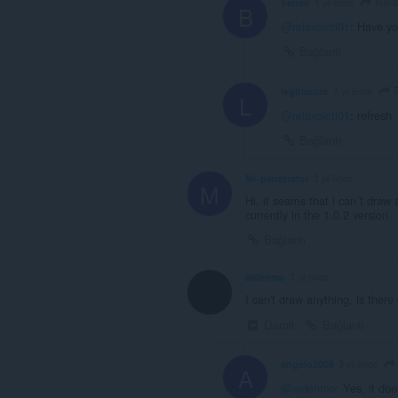
Rela
benso
1 yıl önce
B
@relaxolotl01
: Have you
Bağlantı
R
legitneuro
1 yıl önce
L
@relaxolotl01
: refresh
Bağlantı
Mr-penetrator
3 yıl önce
M
Hi, it seams that i can´t draw
currently in the 1.0.2 version
Bağlantı
aidenmo
3 yıl önce
I can't draw anything, is ther
Daralt
Bağlantı
angelo2008
3 yıl önce
A
@aidenmo
: Yes, it do