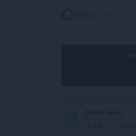
Ana
içeriğe
git
Uza
Ana sayfa
Eklentiler
Komik
Sidebar S
Sidebar Sketch
angelo2008
tarafından
3.6
Oyunuz
/ 5
Toplam oy sayısı:
80