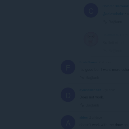
ColoredDiamond
C
@relaxolotl01
: 
Bağlantı
Relaxolotl01
1 yıl
Bu ileti silindi!
Bağlantı
Fred-Brown
2 yıl önce
F
It's good but I want more colo
Bağlantı
dylanswanson
2 yıl önce
D
Does not work.
Bağlantı
aldoc
2 yıl önce
A
doesn't work with the drawing t