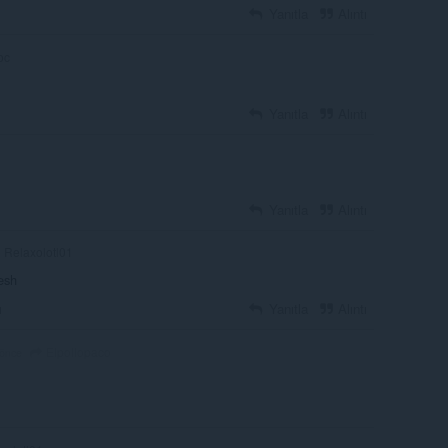
Yanıtla
Alıntı
oc
Yanıtla
Alıntı
Yanıtla
Alıntı
Relaxolotl01
resh
ı
Yanıtla
Alıntı
Elpollopaco
 önce