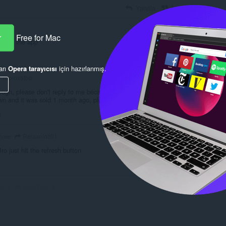
Yanıtla
Alıntı
r
Free for Mac
efresh the app
Yanıtla
Alıntı
arı
Opera tarayıcısı
için hazırlanmış.
robloxafbb
ugh, please don't reply to me because it's been 3 months since
n and it was sold 1 month ago, please.
ı
Yanıtla
Alıntı
Relaxolotl01
 önce
Bro just hit the refresh button
Yanıtla
Alıntı
StiksTheFur
 önce