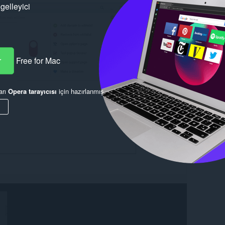
gelleyici
r
Free for Mac
arı
Opera tarayıcısı
için hazırlanmış.