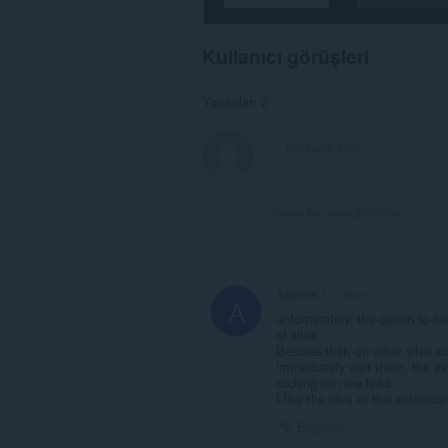
Kullanıcı görüşleri
Yorumlar: 2
Forum konularını görüntüle
AgeBee
1 yıl önce
A
unfortunately, the option to 
of sites.
Besides that, on other sites
immediately visit them, the e
clicking on new links.
I like the idea of this extensi
Bağlantı