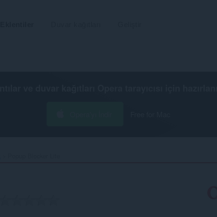
Eklentiler
Duvar kağıtları
Geliştir
ntılar ve duvar kağıtları
Opera tarayıcısı
için hazırlan
Opera'yı İndir
Free for Mac
k
Popup Blocker Lite‎