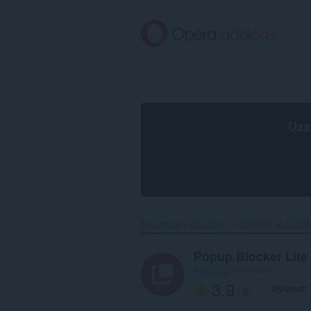
Ana
içeriğe
git
Uza
Ana sayfa
Eklentiler
Güvenlik ve Gizlili
Popup Blocker Lite
ilgur1132
tarafından
3.9
Oyunuz
/ 5
Toplam oy sayısı:
24