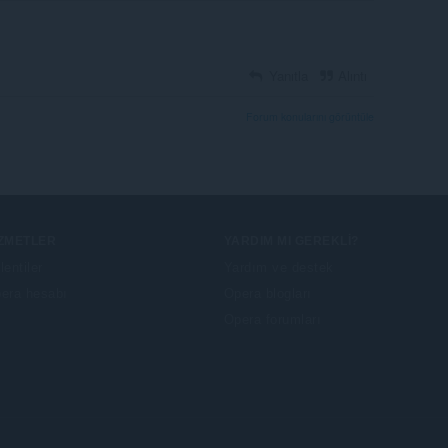
Yanıtla
Alıntı
Forum konularını görüntüle
IZMETLER
YARDIM MI GEREKLI?
lentiler
Yardım ve destek
era hesabı
Opera blogları
Opera forumları