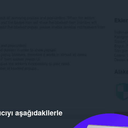
lock all annoying popups and pop-unders. When the addon
Eklen
ly and the badge icon will show the blocked item (number will
 about the blocked popup, please enable desktop notifications from
İndirmel
Kategori
Sürüm
s and pop-unders.
Boyut
7
ired domain in order to show popups.
Son gün
popup blockers, therefore it works in almost all cases.
Lisans
FF from toolbar popup UI.
Destek s
djust the addon's functionality to your need.
ber of blocked popups...
Alaka
cıyı aşağıdakilerle