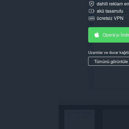
dahili reklam en
This
akü tasarrufu
extension
ücretsiz VPN
can
create
rich
notifications
Opera'yı İndi
and
display
them
to
Uzantılar ve duvar kağıtl
you
in
Tümünü görüntüle
the
system
tray.