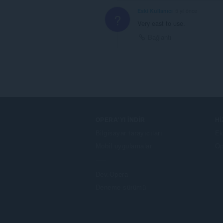
Eski Kullanıcı
5 yıl önce
?
Very east to use.
Bağlantı
OPERA'YI İNDIR
H
Bilgisayar tarayıcıları
Ek
Mobil uygulamalar
Op
Dev.Opera
Deneme sürümü
F
o