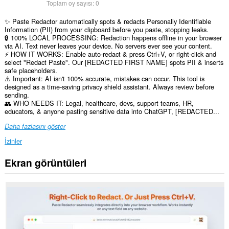
Toplam oy sayısı:
0
✨ Paste Redactor automatically spots & redacts Personally Identifiable
Information (PII) from your clipboard before you paste, stopping leaks.
🔒 100% LOCAL PROCESSING: Redaction happens offline in your browser
via AI. Text never leaves your device. No servers ever see your content.
⚡ HOW IT WORKS: Enable auto-redact & press Ctrl+V, or right-click and
select "Redact Paste". Our [REDACTED FIRST NAME] spots PII & inserts
safe placeholders.
⚠️ Important: AI isn't 100% accurate, mistakes can occur. This tool is
designed as a time-saving privacy shield assistant. Always review before
sending.
👥 WHO NEEDS IT: Legal, healthcare, devs, support teams, HR,
educators, & anyone pasting sensitive data into ChatGPT, [REDACTED...
Daha fazlasını göster
İzinler
Ekran görüntüleri
Bu
eklenti,
tüm
web
sitelerindeki
verilerinize
erişebilir.