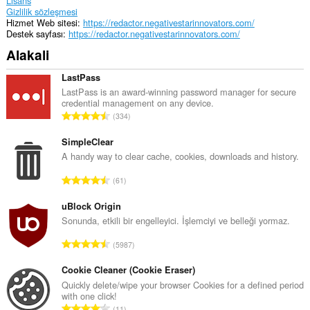
Lisans
Gizlilik sözleşmesi
Hizmet Web sitesi
https://redactor.negativestarinnovators.com/
Destek sayfası
https://redactor.negativestarinnovators.com/
Alakali
LastPass
LastPass is an award-winning password manager for secure
credential management on any device.
T
334
o
p
SimpleClear
l
A handy way to clear cache, cookies, downloads and history.
a
T
61
m
o
o
p
uBlock Origin
y
l
Sonunda, etkili bir engelleyici. İşlemciyi ve belleği yormaz.
s
a
a
T
5987
m
y
o
o
ı
p
Cookie Cleaner (Cookie Eraser)
y
s
l
Quickly delete/wipe your browser Cookies for a defined period
s
ı
with one click!
a
a
T
:
11