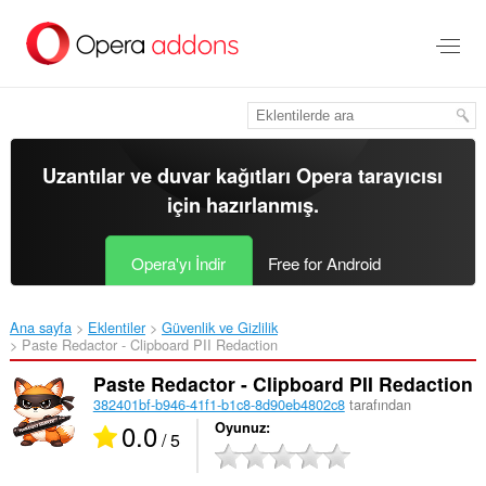
Ana
içeriğe
git
Uzantılar ve duvar kağıtları
Opera tarayıcısı
için hazırlanmış.
Opera'yı İndir
Free for Android
Ana sayfa
Eklentiler
Güvenlik ve Gizlilik
Paste Redactor - Clipboard PII Redaction‎
Paste Redactor - Clipboard PII Redaction
382401bf-b946-41f1-b1c8-8d90eb4802c8
tarafından
0.0
Oyunuz
/ 5