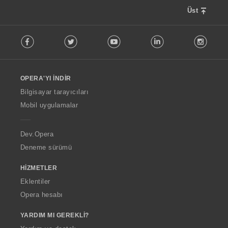
Üst
F
Facebook
Twitter
Youtube
LinkedIn
Instag
o
l
l
o
OPERA'YI İNDIR
w
O
Bilgisayar tarayıcıları
p
Mobil uygulamalar
e
r
a
Dev.Opera
Deneme sürümü
HIZMETLER
Eklentiler
Opera hesabı
YARDIM MI GEREKLI?