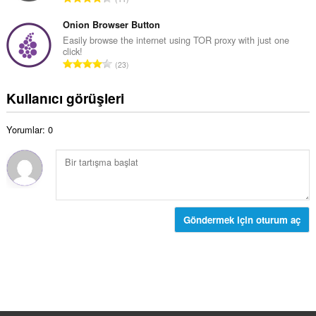
m
y
o
o
ı
p
Onion Browser Button
y
s
l
Easily browse the internet using TOR proxy with just one
s
ı
click!
a
a
T
:
23
m
y
o
o
ı
p
Kullanıcı görüşleri
y
s
l
s
ı
a
a
:
Yorumlar: 0
m
y
o
ı
y
s
s
ı
a
:
y
ı
Göndermek için oturum aç
s
ı
: