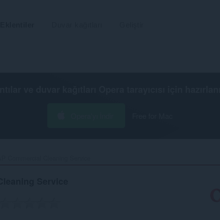
Eklentiler
Duvar kağıtları
Geliştir
ntılar ve duvar kağıtları
Opera tarayıcısı
için hazırlan
Opera'yı İndir
Free for Mac
P Commercial Cleaning Service‎
leaning Service