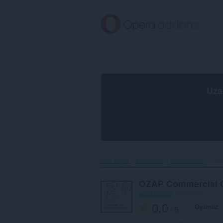
Ana
içeriğe
git
Uza
Ana sayfa
Eklentiler
Erişilebilirlik
OZA
OZAP Commercial C
seharhafeez
tarafından
0.0
Oyunuz
/ 5
Toplam oy sayısı:
0