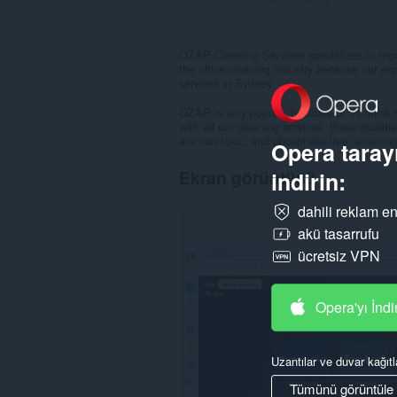
OZAP Cleaning Services specializes in regula
the office cleaning industry because our exp
services in Sydney.
OZAP is very popular because of its quick r
with all our cleaning services, these quali
are non-toxic, and phosphate-free, ensuring
Opera tarayı
Ekran görüntüsü
indirin:
dahili reklam en
akü tasarrufu
ücretsiz VPN
Opera'yı İndi
Uzantılar ve duvar kağıtl
Tümünü görüntüle