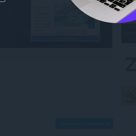
Göndermek için oturum aç