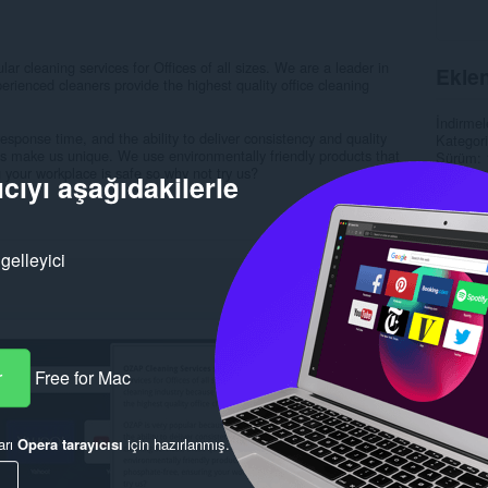
r cleaning services for Offices of all sizes. We are a leader in
Eklen
erienced cleaners provide the highest quality office cleaning
İndirmel
esponse time, and the ability to deliver consistency and quality
Kategori
ties make us unique. We use environmentally friendly products that
Sürüm
 your workplace is safe so why not try us?
Boyut
1
cıyı aşağıdakilerle
Son gün
Lisans
Gizlilik
Hizmet 
gelleyici
Destek s
Alaka
r
Free for Mac
arı
Opera tarayıcısı
için hazırlanmış.