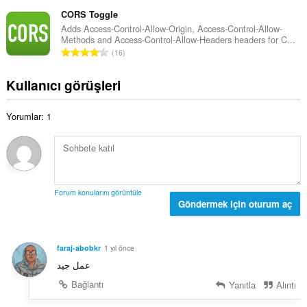
o
o
ı
p
CORS Toggle
y
s
l
Adds Access-Control-Allow-Origin, Access-Control-Allow-
s
ı
Methods and Access-Control-Allow-Headers headers for C...
a
a
T
:
16
m
y
o
o
ı
p
Kullanıcı görüşleri
y
s
l
s
ı
a
a
:
Yorumlar: 1
m
y
o
ı
y
s
s
ı
a
:
y
Forum konularını görüntüle
ı
Göndermek için oturum aç
s
ı
:
faraj-abobkr
1 yıl önce
عمل جيد
Bağlantı
Yanıtla
Alıntı