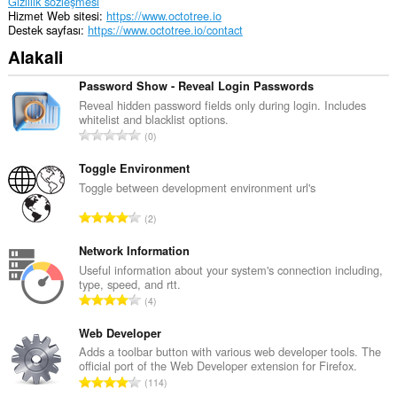
Gizlilik sözleşmesi
Hizmet Web sitesi
https://www.octotree.io
Destek sayfası
https://www.octotree.io/contact
Alakali
Password Show - Reveal Login Passwords
Reveal hidden password fields only during login. Includes
whitelist and blacklist options.
T
0
o
p
Toggle Environment
l
Toggle between development environment url's
a
T
2
m
o
o
p
Network Information
y
l
Useful information about your system's connection including,
s
type, speed, and rtt.
a
a
T
4
m
y
o
o
ı
p
Web Developer
y
s
l
Adds a toolbar button with various web developer tools. The
s
ı
official port of the Web Developer extension for Firefox.
a
a
T
:
114
m
y