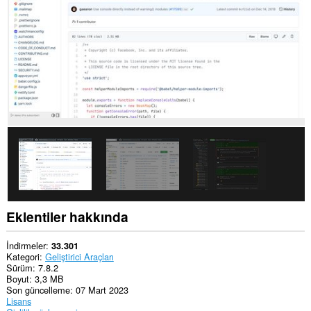
eklenti,
bazı
Web
sitelerindeki
verilerinize
erişebilir.
Eklentiler hakkında
İndirmeler
33.301
Kategori
Geliştirici Araçları
Sürüm
7.8.2
Boyut
3,3 MB
Son güncelleme
07 Mart 2023
Lisans