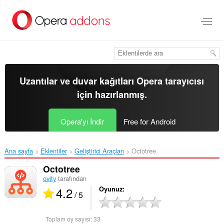
Ana
içeriğe
git
Uzantılar ve duvar kağıtları
Opera tarayıcısı
için hazırlanmış.
Opera'yı İndir
Free for Android
Ana sayfa
Eklentiler
Geliştirici Araçları
Octotree‎
Octotree
ovity
tarafından
4.2
Oyunuz
/ 5
Toplam oy sayısı:
33