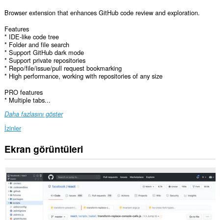
Browser extension that enhances GitHub code review and exploration.
Features
* IDE-like code tree
* Folder and file search
* Support GitHub dark mode
* Support private repositories
* Repo/file/issue/pull request bookmarking
* High performance, working with repositories of any size
PRO features
* Multiple tabs...
Daha fazlasını göster
İzinler
Ekran görüntüleri
Bu
eklenti,
tüm
web
sitelerindeki
verilerinize
erişebilir.
Bu