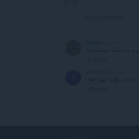
Forum konularını görüntüle
23ycovop
4 ay önce
flawless performance, thank y
Bağlantı
Eski Kullanıcı
5 yıl önce
?
HMM tryed this did not work
Bağlantı