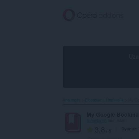
Ana
içeriğe
git
Uza
Ana sayfa
Eklentiler
Üretkenlik
My Go
My Google Bookma
8sheldons8
tarafından
3.8
Oyunuz
/ 5
Toplam oy sayısı:
16