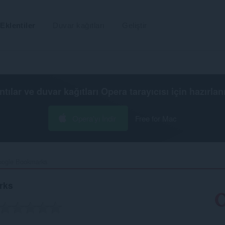
Eklentiler
Duvar kağıtları
Geliştir
ntılar ve duvar kağıtları
Opera tarayıcısı
için hazırlan
Opera'yı İndir
Free for Mac
ogle Bookmarks‎
rks