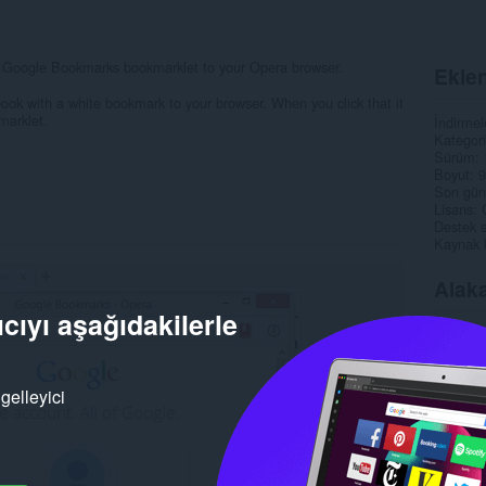
he Google Bookmarks bookmarklet to your Opera browser.
Eklen
ed book with a white bookmark to your browser. When you click that it
marklet.
İndirmel
Kategori
Sürüm
Boyut
9
Son gün
Lisans
Destek s
Kaynak 
Alaka
cıyı aşağıdakilerle
gelleyici