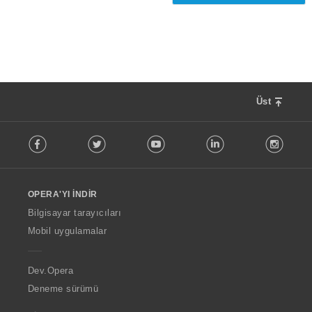
s
ı
:
Üst
F
Facebook
Twitter
Youtube
LinkedIn
Instag
o
l
l
o
OPERA'YI İNDIR
w
O
Bilgisayar tarayıcıları
p
Mobil uygulamalar
e
r
a
Dev.Opera
Deneme sürümü