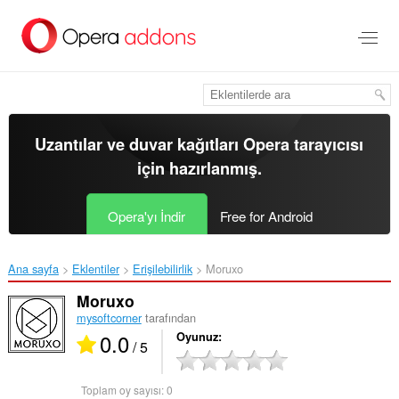
Ana
içeriğe
git
Uzantılar ve duvar kağıtları
Opera tarayıcısı
için hazırlanmış.
Opera'yı İndir
Free for Android
Ana sayfa
Eklentiler
Erişilebilirlik
Moruxo‎
Moruxo
mysoftcorner
tarafından
0.0
Oyunuz
/ 5
Toplam oy sayısı:
0