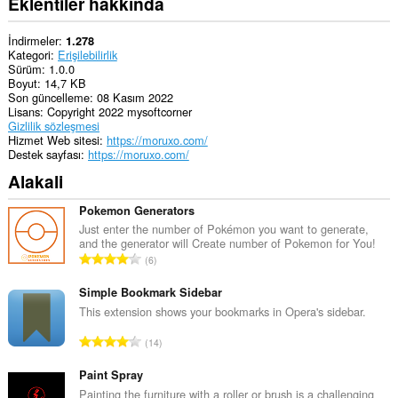
Eklentiler hakkında
İndirmeler
1.278
Kategori
Erişilebilirlik
Sürüm
1.0.0
Boyut
14,7 KB
Son güncelleme
08 Kasım 2022
Lisans
Copyright 2022 mysoftcorner
Gizlilik sözleşmesi
Hizmet Web sitesi
https://moruxo.com/
Destek sayfası
https://moruxo.com/
Alakali
Pokemon Generators
Just enter the number of Pokémon you want to generate,
and the generator will Create number of Pokemon for You!
T
6
o
p
Simple Bookmark Sidebar
l
This extension shows your bookmarks in Opera's sidebar.
a
T
14
m
o
o
p
Paint Spray
y
l
Painting the furniture with a roller or brush is a challenging