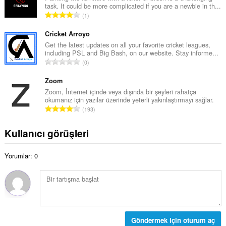
s
task. It could be more complicated if you are a newbie in th...
a
a
T
1
m
y
o
o
ı
p
Cricket Arroyo
y
s
l
Get the latest updates on all your favorite cricket leagues,
s
ı
including PSL and Big Bash, on our website. Stay informe...
a
a
T
:
0
m
y
o
o
ı
p
Zoom
y
s
l
Zoom, İnternet içinde veya dışında bir şeyleri rahatça
s
ı
okumanız için yazılar üzerinde yeterli yakınlaştırmayı sağlar.
a
a
T
:
193
m
y
o
o
ı
p
Kullanıcı görüşleri
y
s
l
s
ı
a
a
:
Yorumlar: 0
m
y
o
ı
y
s
s
ı
a
:
y
ı
Göndermek için oturum aç