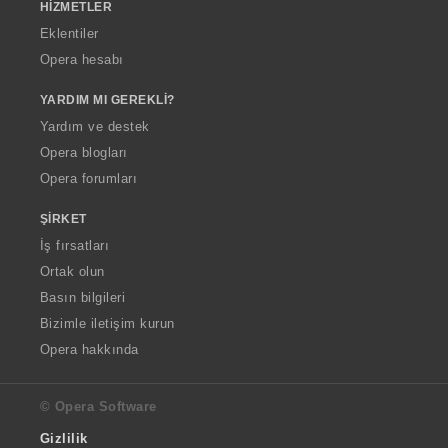
HIZMETLER
Eklentiler
Opera hesabı
YARDIM MI GEREKLI?
Yardım ve destek
Opera blogları
Opera forumları
ŞIRKET
İş fırsatları
Ortak olun
Basın bilgileri
Bizimle iletişim kurun
Opera hakkında
© Opera Software
Gizlilik