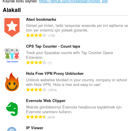
Kaynak kodu sayfası
https://github.com/minterscan/minter_link
Alakali
Atavi bookmarks
Görsel yer imleri, farklı tarayıcılar arasında yer imi eşitleme ve
tüm yer imleriniz için yüksek güvenlik.
T
170
o
p
CPS Tap Counter - Count taps
l
Track your Spacebar counts with Tap Counter Opera
Extension.
a
T
1
m
o
o
p
Hola Free VPN Proxy Unblocker
y
l
Unblock websites blocked in your country, company or school
s
with Hola VPN. Hola is free and easy to use!
a
a
T
1974
m
y
o
o
ı
p
Evernote Web Clipper
y
s
l
Web'de gördüklerinizi Evernote hesabınıza kaydetmek için
s
ı
Evernote uzantısını kullanın.
a
a
T
:
610
m
y
o
o
ı
p
IP Viewer
y