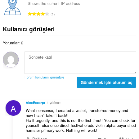
s
l
Shows the current IP address
s
ı
a
a
T
:
1
m
y
o
o
ı
p
Kullanıcı görüşleri
y
s
l
s
ı
a
a
:
Yorumlar: 2
m
y
o
ı
y
s
s
ı
a
:
y
Forum konularını görüntüle
ı
Göndermek için oturum aç
s
ı
:
AlexExcerpt
1 yıl önce
A
What nonsense, I created a wallet, transferred money and
now I can't take it back!!
Fix it urgently, and this is not the first time!! You can check for
yourself: else once direct festival erode violin alpha buyer shed
hamster primary work. Nothing will work!
Bağlantı