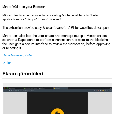
Minter Wallet in your Browser
Minter Link is an extension for accessing Minter enabled distributed
applications, or "Dapps" in your browser!
The extension provide easy & clear javascript API for website's developers.
Minter Link also lets the user create and manage multiple Minter wallets,
so when a Dapp wants to perform a transaction and write to the blockchain,
the user gets a secure interface to review the transaction, before approving
or rejecting it...
Daha fazlasını göster
İzinler
Ekran görüntüleri
Bu
eklenti,
tüm
web
sitelerindeki
verilerinize
erişebilir.
Bu
eklenti,