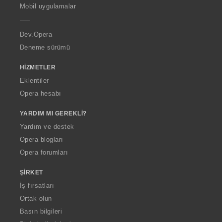
p
Mobil uygulamalar
e
r
a
Dev.Opera
Deneme sürümü
HIZMETLER
Eklentiler
Opera hesabı
YARDIM MI GEREKLI?
Yardım ve destek
Opera blogları
Opera forumları
ŞIRKET
İş fırsatları
Ortak olun
Basın bilgileri