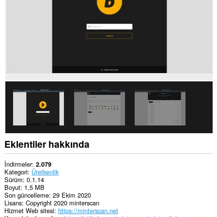
bazı
Web
sitelerindeki
verilerinize
erişebilir.
Eklentiler hakkında
İndirmeler
2.079
Kategori
Üretkenlik
Sürüm
0.1.14
Boyut
1,5 MB
Son güncelleme
29 Ekim 2020
Lisans
Copyright 2020 minterscan
Hizmet Web sitesi
https://minterscan.net