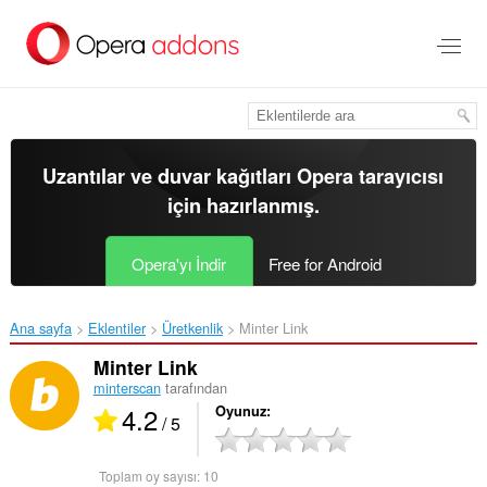
Ana
içeriğe
git
Uzantılar ve duvar kağıtları
Opera tarayıcısı
için hazırlanmış.
Opera'yı İndir
Free for Android
Ana sayfa
Eklentiler
Üretkenlik
Minter Link‎
Minter Link
minterscan
tarafından
4.2
Oyunuz
/ 5
Toplam oy sayısı:
10