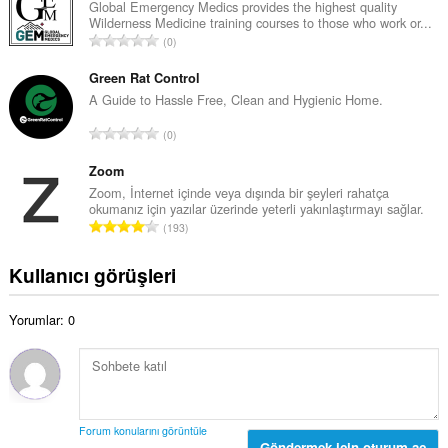
l
Global Emergency Medics provides the highest quality
s
Wilderness Medicine training courses to those who work or...
a
a
T
0
m
y
o
o
ı
p
Green Rat Control
y
s
l
A Guide to Hassle Free, Clean and Hygienic Home.
s
ı
a
a
T
:
0
m
y
o
o
ı
p
Zoom
y
s
l
Zoom, İnternet içinde veya dışında bir şeyleri rahatça
s
ı
okumanız için yazılar üzerinde yeterli yakınlaştırmayı sağlar.
a
a
T
:
193
m
y
o
o
ı
p
Kullanıcı görüşleri
y
s
l
s
ı
a
a
:
Yorumlar: 0
m
y
o
ı
y
s
s
ı
a
:
y
Forum konularını görüntüle
ı
Göndermek için oturum aç