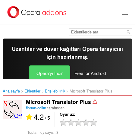
Ana
içeriğe
git
Uzantılar ve duvar kağıtları
Opera tarayıcısı
için hazırlanmış.
Opera'yı İndir
Free for Android
Ana sayfa
Eklentiler
Erişilebilirlik
Microsoft Translator Plus‎
Microsoft Translator Plus
florian-collin
tarafından
4.2
Oyunuz
/ 5
Toplam oy sayısı:
3