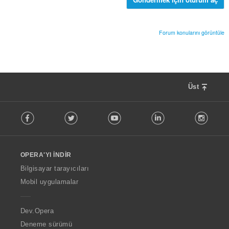
s
ı
:
Forum konularını görüntüle
Üst
F
Facebook
Twitter
Youtube
LinkedIn
Instag
o
l
l
o
OPERA'YI İNDIR
w
O
Bilgisayar tarayıcıları
p
Mobil uygulamalar
e
r
a
Dev.Opera
Deneme sürümü