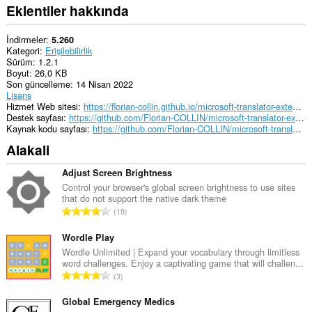
Eklentiler hakkında
İndirmeler
5.260
Kategori
Erişilebilirlik
Sürüm
1.2.1
Boyut
26,0 KB
Son güncelleme
14 Nisan 2022
Lisans
Hizmet Web sitesi
https://florian-collin.github.io/microsoft-translator-extension/
Destek sayfası
https://github.com/Florian-COLLIN/microsoft-translator-extension/issues
Kaynak kodu sayfası
https://github.com/Florian-COLLIN/microsoft-translator-extension
Alakali
Adjust Screen Brightness
Control your browser's global screen brightness to use sites
that do not support the native dark theme
T
19
o
p
Wordle Play
l
Wordle Unlimited | Expand your vocabulary through limitless
word challenges. Enjoy a captivating game that will challen...
a
T
3
m
o
o
p
Global Emergency Medics
y