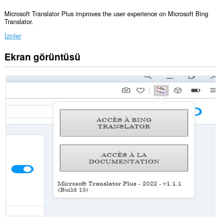
Microsoft Translator Plus improves the user experience on Microsoft Bing
Translator.
İzinler
Ekran görüntüsü
Bu
eklenti,
bazı
Web
sitelerindeki
verilerinize
erişebilir.