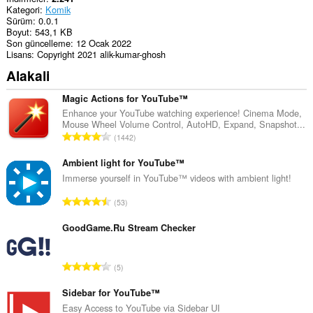
Kategori
Komik
Sürüm
0.0.1
Boyut
543,1 KB
Son güncelleme
12 Ocak 2022
Lisans
Copyright 2021 alik-kumar-ghosh
Alakali
Magic Actions for YouTube™
Enhance your YouTube watching experience! Cinema Mode,
Mouse Wheel Volume Control, AutoHD, Expand, Snapshot...
T
1442
o
p
Ambient light for YouTube™
l
Immerse yourself in YouTube™ videos with ambient light!
a
T
53
m
o
o
p
GoodGame.Ru Stream Checker
y
l
s
a
a
T
5
m
y
o
o
ı
p
Sidebar for YouTube™
y
s
l
Easy Access to YouTube via Sidebar UI
s