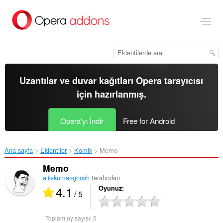
Ana
içeriğe
git
Uzantılar ve duvar kağıtları
Opera tarayıcısı
için hazırlanmış.
Opera'yı İndir
Free for Android
Ana sayfa
Eklentiler
Komik
Memo‎
Memo
alik-kumar-ghosh
tarafından
4.1
Oyunuz
/ 5
Toplam oy sayısı:
5