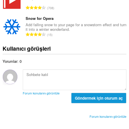
ı
a
a
T
:
708
m
y
o
o
ı
p
Snow for Opera
y
s
l
Add falling snow to your page for a snowstorm effect and turn
s
ı
it into a winter wonderland.
a
a
T
:
15
m
y
o
o
ı
p
Kullanıcı görüşleri
y
s
l
s
ı
a
a
:
Yorumlar: 0
m
y
o
ı
y
s
s
ı
a
:
y
Forum konularını görüntüle
ı
Göndermek için oturum aç
s
ı
:
Forum konularını görüntüle