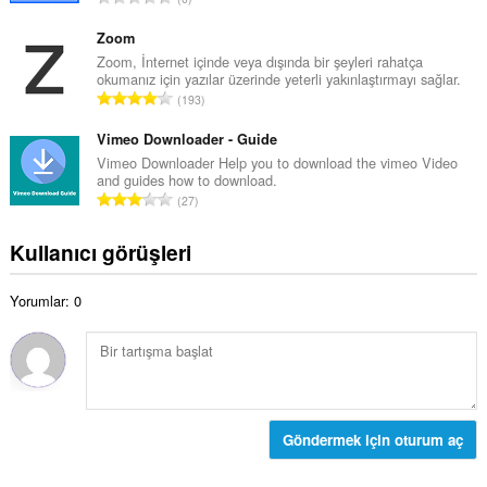
m
y
o
o
ı
p
Zoom
y
s
l
Zoom, İnternet içinde veya dışında bir şeyleri rahatça
s
ı
okumanız için yazılar üzerinde yeterli yakınlaştırmayı sağlar.
a
a
T
:
193
m
y
o
o
ı
p
Vimeo Downloader - Guide
y
s
l
Vimeo Downloader Help you to download the vimeo Video
s
ı
and guides how to download.
a
a
T
:
27
m
y
o
o
ı
p
Kullanıcı görüşleri
y
s
l
s
ı
a
a
:
Yorumlar: 0
m
y
o
ı
y
s
s
ı
a
:
y
ı
Göndermek için oturum aç
s
ı