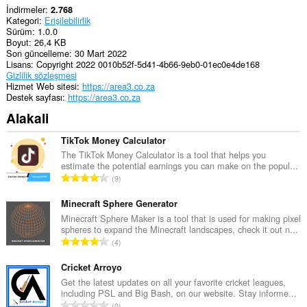
İndirmeler
2.768
Kategori
Erişilebilirlik
Sürüm
1.0.0
Boyut
26,4 KB
Son güncelleme
30 Mart 2022
Lisans
Copyright 2022 0010b52f-5d41-4b66-9eb0-01ec0e4de168
Gizlilik sözleşmesi
Hizmet Web sitesi
https://area3.co.za
Destek sayfası
https://area3.co.za
Alakali
TikTok Money Calculator
The TikTok Money Calculator is a tool that helps you
estimate the potential earnings you can make on the popul...
T
9
o
p
Minecraft Sphere Generator
l
Minecraft Sphere Maker is a tool that is used for making pixel
spheres to expand the Minecraft landscapes, check it out n...
a
T
4
m
o
o
p
Cricket Arroyo
y
l
Get the latest updates on all your favorite cricket leagues,
s
including PSL and Big Bash, on our website. Stay informe...
a
a
T
0