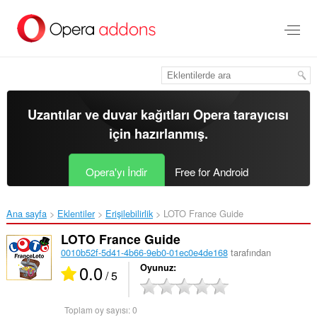
Ana
içeriğe
git
Uzantılar ve duvar kağıtları
Opera tarayıcısı
için hazırlanmış.
Opera'yı İndir
Free for Android
Ana sayfa
Eklentiler
Erişilebilirlik
LOTO France Guide‎
LOTO France Guide
0010b52f-5d41-4b66-9eb0-01ec0e4de168
tarafından
0.0
Oyunuz
/ 5
Toplam oy sayısı:
0