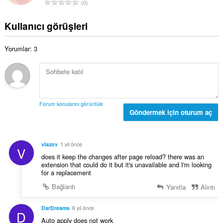
T
:
0
m
y
o
o
ı
p
Kullanıcı görüşleri
y
s
l
s
ı
a
a
:
Yorumlar: 3
m
y
o
ı
y
s
s
ı
a
:
y
Forum konularını görüntüle
ı
Göndermek için oturum aç
s
ı
:
vlazov
1 yıl önce
V
does it keep the changes after page reload? there was an
extension that could do it but it's unavailable and I'm looking
for a replacement
Bağlantı
Yanıtla
Alıntı
DarDreams
6 yıl önce
D
Auto apply does not work