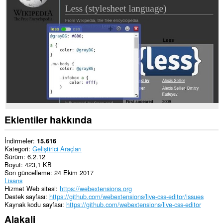
Eklentiler hakkında
İndirmeler
15.616
Kategori
Geliştirici Araçları
Sürüm
6.2.12
Boyut
423,1 KB
Son güncelleme
24 Ekim 2017
Lisans
Hizmet Web sitesi
https://webextensions.org
Destek sayfası
https://github.com/webextensions/live-css-editor/issues
Kaynak kodu sayfası
https://github.com/webextensions/live-css-editor
Alakali