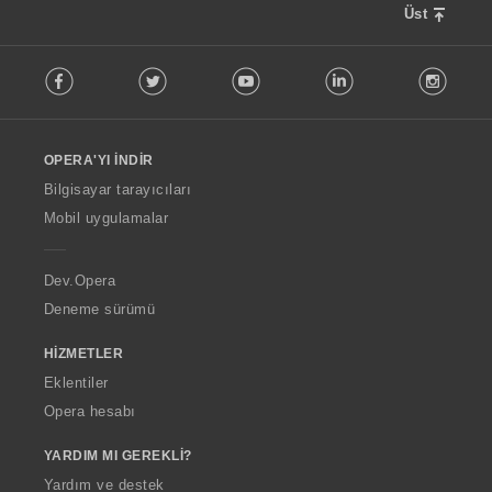
Üst
F
Facebook
Twitter
Youtube
LinkedIn
Instag
o
l
l
o
OPERA'YI İNDIR
w
O
Bilgisayar tarayıcıları
p
Mobil uygulamalar
e
r
a
Dev.Opera
Deneme sürümü
HIZMETLER
Eklentiler
Opera hesabı
YARDIM MI GEREKLI?
Yardım ve destek