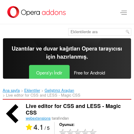
Ana
içeriğe
git
Uzantılar ve duvar kağıtları
Opera tarayıcısı
için hazırlanmış.
Opera'yı İndir
Free for Android
Ana sayfa
Eklentiler
Geliştirici Araçları
Live editor for CSS and LESS - Magic CSS‎
Live editor for CSS and LESS - Magic
CSS
webextensions
tarafından
4.1
Oyunuz
/ 5