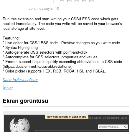
Toplam oy sayısı:
10
Run this extension and start writing your CSS/LESS code which gets
applied immediately. The code you write will be saved in your browser's
local storage at site level.
Featuring:
* Live editor for CSS/LESS code - Preview changes as you write code
* Syntax Highlighting
* Auto-generate CSS selectors with point-and-click
* Autocomplete for CSS selectors, properties and values
* Emmet support helps in quickly expanding abbreviations to CSS code
(https://docs.emmet.io/css-abbreviations/)
* Color picker (supports HEX, RGB, RGBA, HSL and HSLA)...
Daha fazlasını göster
İzinler
Ekran görüntüsü
Bu
eklenti,
tüm
web
sitelerindeki
verilerinize
erişebilir.