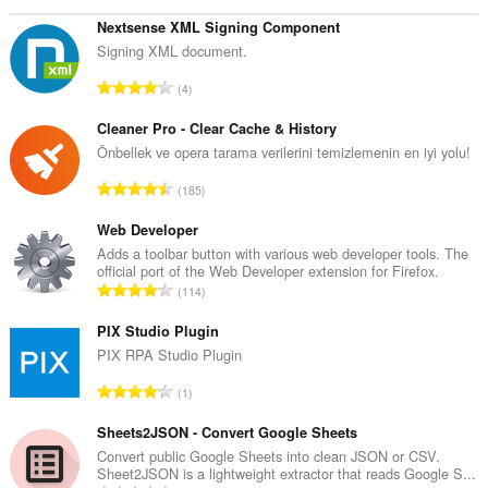
Nextsense XML Signing Component
Signing XML document.
T
4
o
p
Cleaner Pro - Clear Cache & History
l
Önbellek ve opera tarama verilerini temizlemenin en iyi yolu!
a
T
185
m
o
o
p
Web Developer
y
l
Adds a toolbar button with various web developer tools. The
s
official port of the Web Developer extension for Firefox.
a
a
T
114
m
y
o
o
ı
p
PIX Studio Plugin
y
s
l
PIX RPA Studio Plugin
s
ı
a
a
T
:
1
m
y
o
o
ı
p
Sheets2JSON - Convert Google Sheets
y
s
l
Convert public Google Sheets into clean JSON or CSV.
s
ı
Sheet2JSON is a lightweight extractor that reads Google S...
a
a