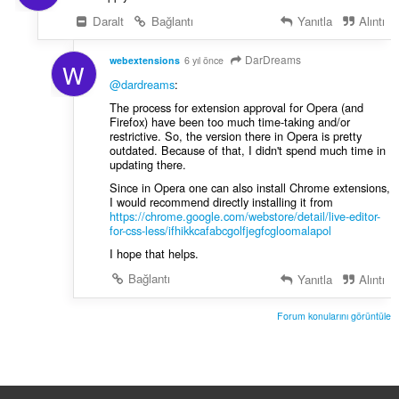
Daralt
Bağlantı
Yanıtla
Alıntı
DarDreams
webextensions
6 yıl önce
W
@dardreams
:
The process for extension approval for Opera (and
Firefox) have been too much time-taking and/or
restrictive. So, the version there in Opera is pretty
outdated. Because of that, I didn't spend much time in
updating there.
Since in Opera one can also install Chrome extensions,
I would recommend directly installing it from
https://chrome.google.com/webstore/detail/live-editor-
for-css-less/ifhikkcafabcgolfjegfcgloomalapol
I hope that helps.
Bağlantı
Yanıtla
Alıntı
Forum konularını görüntüle