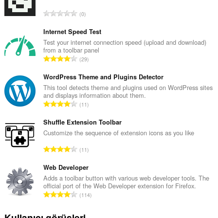
T
0
o
p
Internet Speed Test
l
Test your internet connection speed (upload and download)
from a toolbar panel
a
T
29
m
o
o
p
WordPress Theme and Plugins Detector
y
l
This tool detects theme and plugins used on WordPress sites
s
and displays information about them.
a
a
T
11
m
y
o
o
ı
p
Shuffle Extension Toolbar
y
s
l
Customize the sequence of extension icons as you like
s
ı
a
a
T
:
11
m
y
o
o
ı
p
Web Developer
y
s
l
Adds a toolbar button with various web developer tools. The
s
ı
official port of the Web Developer extension for Firefox.
a
a
T
:
114
m
y
o
o
ı
p
Kullanıcı görüşleri
y