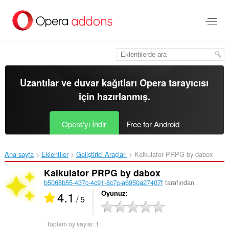
Ana
içeriğe
git
Uzantılar ve duvar kağıtları
Opera tarayıcısı
için hazırlanmış.
Opera'yı İndir
Free for Android
Ana sayfa
Eklentiler
Geliştirici Araçları
Kalkulator PRPG by dabox‎
Kalkulator PRPG by dabox
b5068b55-437c-4c91-8c7c-a6950a27407f
tarafından
4.1
Oyunuz
/ 5
Toplam oy sayısı:
1