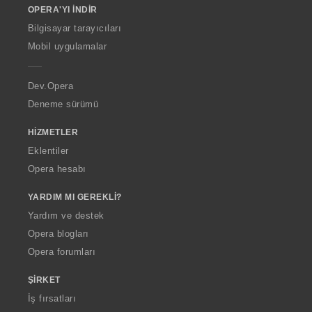
OPERA'YI İNDIR
w
O
Bilgisayar tarayıcıları
p
Mobil uygulamalar
e
r
a
Dev.Opera
Deneme sürümü
HIZMETLER
Eklentiler
Opera hesabı
YARDIM MI GEREKLI?
Yardım ve destek
Opera blogları
Opera forumları
ŞIRKET
İş fırsatları