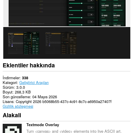
Eklentiler hakkında
İndirmeler
338
Kategori
Geliştirici Araçları
Sürüm
3.0.0
Boyut
268,3 KB
Son güncelleme
04 Mayıs 2026
Lisans
Copyright 2026 b5068b55-437c-4c91-8c7c-a6950a27407f
Gizlilik sözleşmesi
Alakali
Textmode Overlay
Turn <canvas> and <video> elements into live ASCII art.