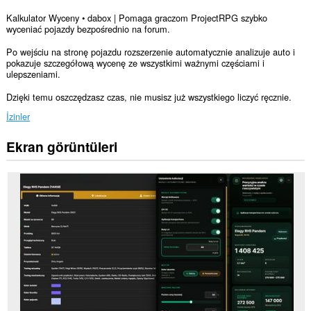
Kalkulator Wyceny • dabox | Pomaga graczom ProjectRPG szybko
wyceniać pojazdy bezpośrednio na forum.
Po wejściu na stronę pojazdu rozszerzenie automatycznie analizuje auto i
pokazuje szczegółową wycenę ze wszystkimi ważnymi częściami i
ulepszeniami.
Dzięki temu oszczędzasz czas, nie musisz już wszystkiego liczyć ręcznie.
İzinler
Ekran görüntüleri
Bu
eklenti,
bazı
Web
sitelerindeki
verilerinize
erişebilir.