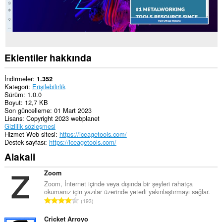
Eklentiler hakkında
İndirmeler
1.352
Kategori
Erişilebilirlik
Sürüm
1.0.0
Boyut
12,7 KB
Son güncelleme
01 Mart 2023
Lisans
Copyright 2023 webplanet
Gizlilik sözleşmesi
Hizmet Web sitesi
https://iceagetools.com/
Destek sayfası
https://iceagetools.com/
Alakali
Zoom
Zoom, İnternet içinde veya dışında bir şeyleri rahatça
okumanız için yazılar üzerinde yeterli yakınlaştırmayı sağlar.
T
193
o
p
Cricket Arroyo