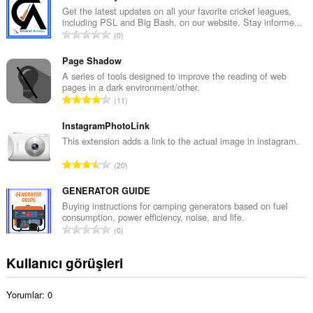
l
Get the latest updates on all your favorite cricket leagues,
including PSL and Big Bash, on our website. Stay informe...
a
T
0
m
o
o
p
Page Shadow
y
l
A series of tools designed to improve the reading of web
s
pages in a dark environment/other.
a
a
T
11
m
y
o
o
ı
p
InstagramPhotoLink
y
s
l
This extension adds a link to the actual image in instagram.
s
ı
a
a
T
:
20
m
y
o
o
ı
p
GENERATOR GUIDE
y
s
l
Buying instructions for camping generators based on fuel
s
ı
consumption, power efficiency, noise, and life.
a
a
T
:
0
m
y
o
o
ı
p
Kullanıcı görüşleri
y
s
l
s
ı
a
a
:
Yorumlar: 0
m
y
o