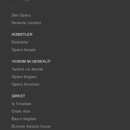
e
r
a
Dev.Opera
Deneme sürümü
HIZMETLER
Eklentiler
Opera hesabı
YARDIM MI GEREKLI?
Yardım ve destek
Opera blogları
Opera forumları
ŞIRKET
İş fırsatları
Ortak olun
Basın bilgileri
Bizimle iletişim kurun