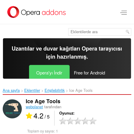
Ana
içeriğe
git
Uzantılar ve duvar kağıtları
Opera tarayıcısı
için hazırlanmış.
Opera'yı İndir
Free for Android
Ana sayfa
Eklentiler
Erişilebilirlik
Ice Age Tools‎
Ice Age Tools
webplanet
tarafından
4.2
Oyunuz
/ 5
Toplam oy sayısı:
1