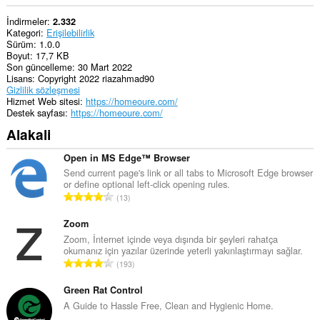
İndirmeler
2.332
Kategori
Erişilebilirlik
Sürüm
1.0.0
Boyut
17,7 KB
Son güncelleme
30 Mart 2022
Lisans
Copyright 2022 riazahmad90
Gizlilik sözleşmesi
Hizmet Web sitesi
https://homeoure.com/
Destek sayfası
https://homeoure.com/
Alakali
Open in MS Edge™ Browser
Send current page's link or all tabs to Microsoft Edge browser
or define optional left-click opening rules.
T
13
o
p
Zoom
l
Zoom, İnternet içinde veya dışında bir şeyleri rahatça
okumanız için yazılar üzerinde yeterli yakınlaştırmayı sağlar.
a
T
193
m
o
o
p
Green Rat Control
y
l
A Guide to Hassle Free, Clean and Hygienic Home.
s
a