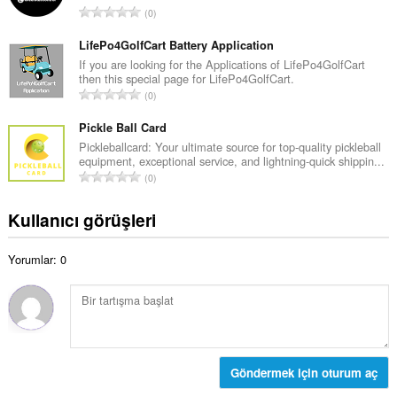
a
T
0
m
y
o
o
ı
p
LifePo4GolfCart Battery Application
y
s
l
If you are looking for the Applications of LifePo4GolfCart
s
ı
then this special page for LifePo4GolfCart.
a
a
T
:
0
m
y
o
o
ı
p
Pickle Ball Card
y
s
l
Pickleballcard: Your ultimate source for top-quality pickleball
s
ı
equipment, exceptional service, and lightning-quick shippin...
a
a
T
:
0
m
y
o
o
ı
p
Kullanıcı görüşleri
y
s
l
s
ı
a
a
:
Yorumlar: 0
m
y
o
ı
y
s
s
ı
a
:
y
ı
Göndermek için oturum aç
s