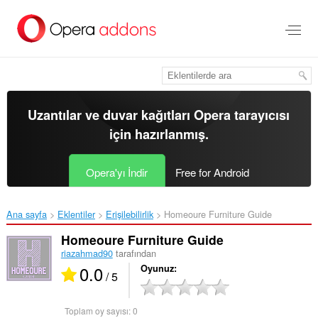
Ana
içeriğe
git
Uzantılar ve duvar kağıtları
Opera tarayıcısı
için hazırlanmış.
Opera'yı İndir
Free for Android
Ana sayfa
Eklentiler
Erişilebilirlik
Homeoure Furniture Guide‎
Homeoure Furniture Guide
riazahmad90
tarafından
0.0
Oyunuz
/ 5
Toplam oy sayısı:
0