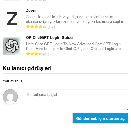
m
y
o
o
ı
p
Zoom
y
s
l
Zoom, İnternet içinde veya dışında bir şeyleri rahatça
s
ı
okumanız için yazılar üzerinde yeterli yakınlaştırmayı sağlar.
a
a
T
:
193
m
y
o
o
ı
p
OP ChatGPT Login Guide
y
s
l
Here Chat GPT Login To New Advanced ChatGPT Login
s
ı
Plus, How to Log in to Chat GPT, and Chatgpt Login and...
a
a
T
:
55
m
y
o
o
ı
p
Kullanıcı görüşleri
y
s
l
s
ı
a
a
:
Yorumlar: 0
m
y
o
ı
y
s
s
ı
a
:
y
ı
Göndermek için oturum aç
s
ı