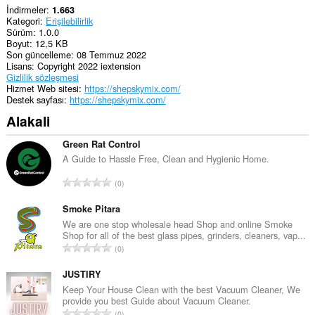
İndirmeler
1.663
Kategori
Erişilebilirlik
Sürüm
1.0.0
Boyut
12,5 KB
Son güncelleme
08 Temmuz 2022
Lisans
Copyright 2022 iextension
Gizlilik sözleşmesi
Hizmet Web sitesi
https://shepskymix.com/
Destek sayfası
https://shepskymix.com/
Alakali
Green Rat Control
A Guide to Hassle Free, Clean and Hygienic Home.
T
0
o
p
Smoke Pitara
l
We are one stop wholesale head Shop and online Smoke
Shop for all of the best glass pipes, grinders, cleaners, vap...
a
T
0
m
o
o
p
JUSTIRY
y
l
Keep Your House Clean with the best Vacuum Cleaner, We
s
provide you best Guide about Vacuum Cleaner.
a
a
T
0