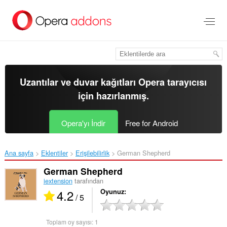
Ana
içeriğe
git
Uzantılar ve duvar kağıtları
Opera tarayıcısı
için hazırlanmış.
Opera'yı İndir
Free for Android
Ana sayfa
Eklentiler
Erişilebilirlik
German Shepherd‎
German Shepherd
iextension
tarafından
4.2
Oyunuz
/ 5
Toplam oy sayısı:
1