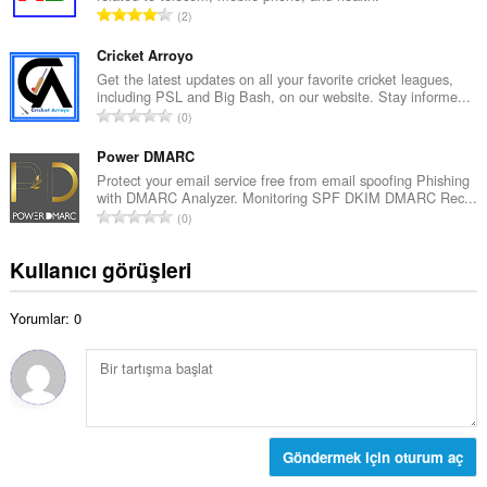
a
T
2
m
y
o
o
ı
p
Cricket Arroyo
y
s
l
Get the latest updates on all your favorite cricket leagues,
s
ı
including PSL and Big Bash, on our website. Stay informe...
a
a
T
:
0
m
y
o
o
ı
p
Power DMARC
y
s
l
Protect your email service free from email spoofing Phishing
s
ı
with DMARC Analyzer. Monitoring SPF DKIM DMARC Rec...
a
a
T
:
0
m
y
o
o
ı
p
Kullanıcı görüşleri
y
s
l
s
ı
a
a
:
Yorumlar: 0
m
y
o
ı
y
s
s
ı
a
:
y
ı
Göndermek için oturum aç
s