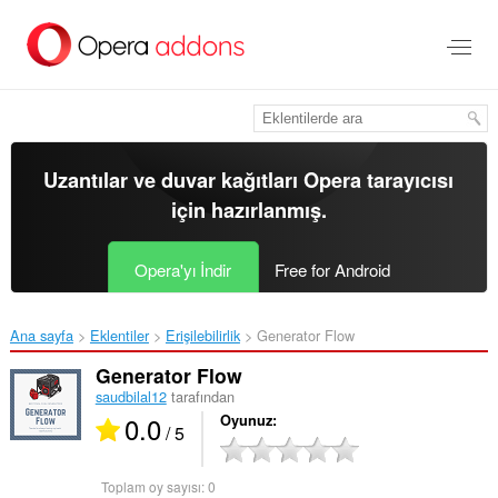
Ana
içeriğe
git
Uzantılar ve duvar kağıtları
Opera tarayıcısı
için hazırlanmış.
Opera'yı İndir
Free for Android
Ana sayfa
Eklentiler
Erişilebilirlik
Generator Flow‎
Generator Flow
saudbilal12
tarafından
0.0
Oyunuz
/ 5
Toplam oy sayısı:
0