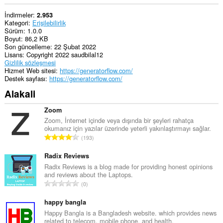
İndirmeler
2.953
Kategori
Erişilebilirlik
Sürüm
1.0.0
Boyut
86,2 KB
Son güncelleme
22 Şubat 2022
Lisans
Copyright 2022 saudbilal12
Gizlilik sözleşmesi
Hizmet Web sitesi
https://generatorflow.com/
Destek sayfası
https://generatorflow.com/
Alakali
Zoom
Zoom, İnternet içinde veya dışında bir şeyleri rahatça
okumanız için yazılar üzerinde yeterli yakınlaştırmayı sağlar.
T
193
o
p
Radix Reviews
l
Radix Reviews is a blog made for providing honest opinions
and reviews about the Laptops.
a
T
0
m
o
o
p
happy bangla
y
l
Happy Bangla is a Bangladesh website. which provides news
s
related to telecom, mobile phone, and health.
a