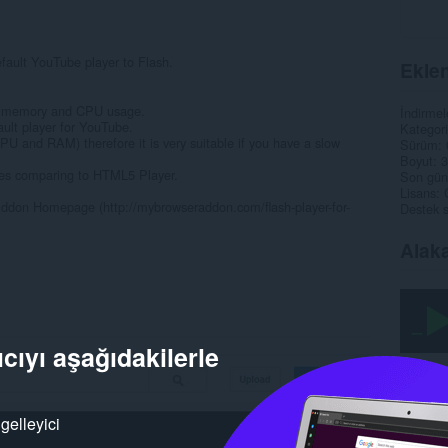
ault YouTube player to Flash.
Eklen
ant memory and CPU usage.
İndirmel
ault player for YouTube.
Kategori
PU and RAM) therefore it is very suitable if you have a slow
Sürüm
Boyut
3
ices comparing to HTML5 Player.
Son gün
Lisans
t Addon Homepage (http://mybrowseraddon.com/flash-player-for-
Destek s
Alaka
cıyı aşağıdakilerle
gelleyici