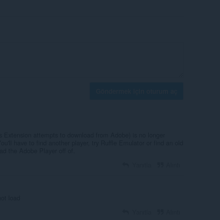
Göndermek için oturum aç
s Extension attempts to download from Adobe) is no longer
u'll have to find another player, try Ruffle Emulator or find an old
d the Adobe Player off of.
Yanıtla
Alıntı
ot load
Yanıtla
Alıntı