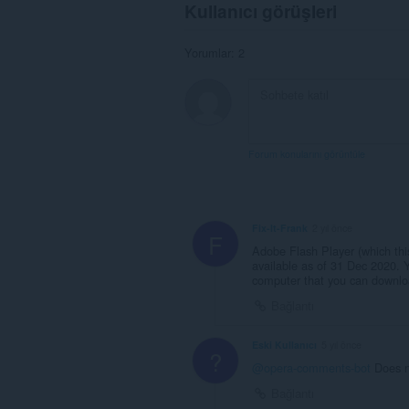
Kullanıcı görüşleri
Yorumlar: 2
Forum konularını görüntüle
Fix-It-Frank
2 yıl önce
F
Adobe Flash Player (which thi
available as of 31 Dec 2020. Yo
computer that you can downloa
Bağlantı
Eski Kullanıcı
5 yıl önce
?
@opera-comments-bot
Does n
Bağlantı