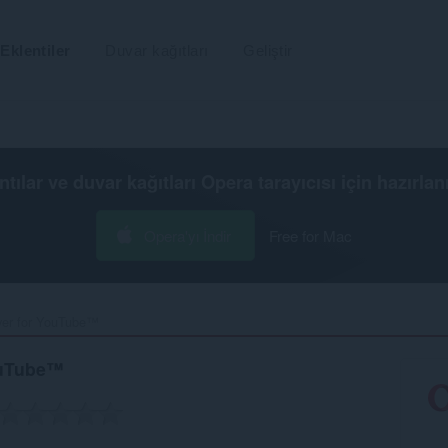
Eklentiler
Duvar kağıtları
Geliştir
ntılar ve duvar kağıtları
Opera tarayıcısı
için hazırlan
Opera'yı İndir
Free for Mac
yer for YouTube™‎
ouTube™