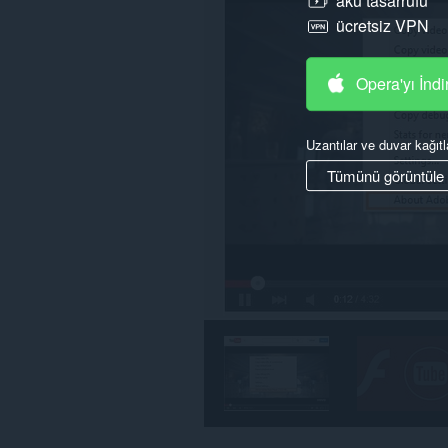
akü tasarrufu
ücretsiz VPN
Opera'yı İndi
Uzantılar ve duvar kağıtl
Tümünü görüntüle