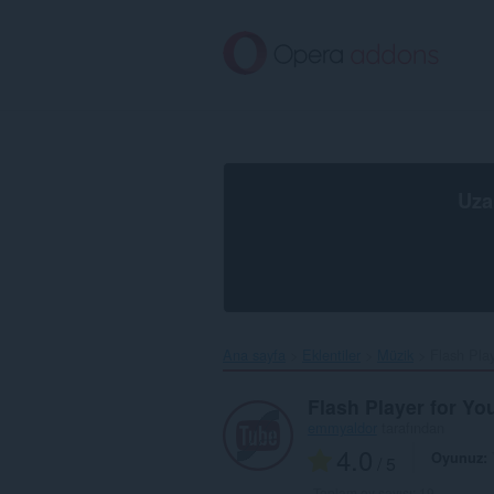
Ana
içeriğe
git
Uza
Ana sayfa
Eklentiler
Müzik
Flash Pla
Flash Player for Y
emmyaldor
tarafından
4.0
Oyunuz
/ 5
Toplam oy sayısı:
19