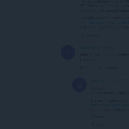
then you will need to go to "
API Token" and then you will 
to Options > Advanced Option
It's explained with images her
extension/answer/how-to-add-t
Just Scroll down enough to see
Bağlantı
Eski Kullanıcı
5 yıl önce
?
Hello, I have the same proble
Thank you
Daralt
Bağlantı
stefanvd
5 yıl önce
S
@vladini
Check you are using th
Please for questions or
https://www.stefanvd.n
I am happy to help you 
Thanks,
Bağlantı