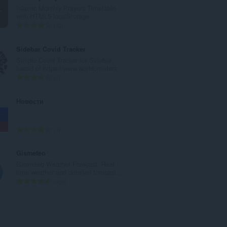
l
Islamic Monthly Prayers Timetable
a
with HTML5 localStorage
m
T
42
o
o
y
p
Sidebar Covid Tracker
s
l
Simple Covid Tracker for Sidebar
a
a
based of https://www.worldometers...
y
m
T
7
ı
o
o
s
y
p
Новости
ı
s
l
:
a
a
y
m
T
7
ı
o
o
s
y
p
Gismeteo
ı
s
l
Gismeteo Weather Forecast. Real
:
a
a
time weather and detailed forecast...
y
m
T
460
ı
o
o
s
y
p
ı
s
l
:
a
a