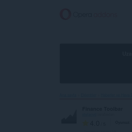
Ana
içeriğe
git
Uza
Ana sayfa
Eklentiler
Haberler ve Hava
Finance Toolbar
stefanvd
tarafından
4.0
Oyunuz
/ 5
Toplam oy sayısı:
19