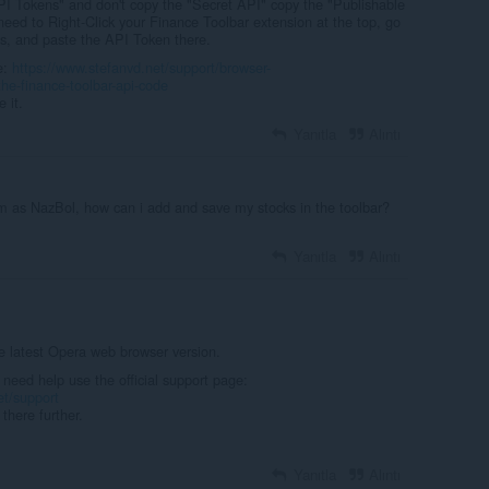
API Tokens" and don't copy the "Secret API" copy the "Publishable
need to Right-Click your Finance Toolbar extension at the top, go
s, and paste the API Token there.
e:
https://www.stefanvd.net/support/browser-
he-finance-toolbar-api-code
 it.
Yanıtla
Alıntı
m as NazBol, how can i add and save my stocks in the toolbar?
Yanıtla
Alıntı
e latest Opera web browser version.
 need help use the official support page:
et/support
there further.
Yanıtla
Alıntı