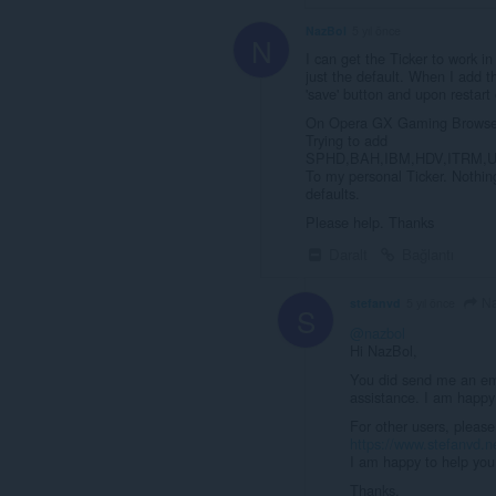
NazBol
5 yıl önce
N
I can get the Ticker to work in
just the default. When I add t
'save' button and upon restart
On Opera GX Gaming Browser 
Trying to add
SPHD,BAH,IBM,HDV,ITRM,
To my personal Ticker. Nothing
defaults.
Please help. Thanks
Daralt
Bağlantı
Na
stefanvd
5 yıl önce
S
@nazbol
Hi NazBol,
You did send me an ema
assistance. I am happy 
For other users, please
https://www.stefanvd.n
I am happy to help you 
Thanks,