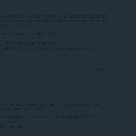
 Opera GX but I can't change the list of Stocks that appear, it's
hem in options they enter fine but there doesn't seem to be a
 of GX they clear out.
most recent version as of 3/21
UFO,BXP,MSFT,CRM,REM,DMYI
 will take effect once added and it just goes back to your
Yanıtla
Alıntı
zBol
il. Please continue on that email if you need any further
to help you there further.
 for questions or need help use the official support page:
et/support
there further.