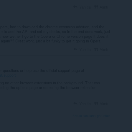
Yanıtla
Alıntı
 Opera, had to download the chrome extension addition, and the
le to add the API and set my stocks, so in the end does work, just
is now wether I go to the Opera or Chrome version page it doesn't
 again?? Great work, just a bit funky to get it going in Opera.
Yanıtla
Alıntı
questions or help use the official support page at
et/support
ing no other browser extensions in the background. That can
loading the options page or detecting the browser extension.
Yanıtla
Alıntı
Forum konularını görüntüle