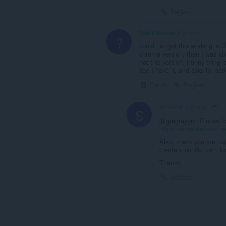
Bağlantı
Eski Kullanıcı
5 yıl önce
?
could not get this working in
chrome version, then I was ab
not this version. Funny thing 
see I have it, and asks to load
Daralt
Bağlantı
stefanvd
5 yıl önce
S
@gregraygun Please for 
https://www.stefanvd.n
Also, check you are us
create a conflict with 
Thanks,
Bağlantı