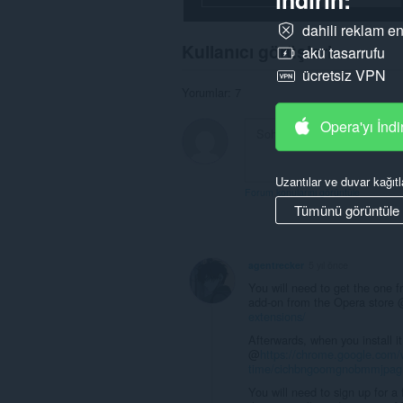
dahili reklam en
Kullanıcı görüşleri
akü tasarrufu
ücretsiz VPN
Yorumlar: 7
Opera'yı İndi
Uzantılar ve duvar kağıtl
Forum konularını görüntüle
Tümünü görüntüle
agentrecker
5 yıl önce
You will need to get the one
add-on from the Opera store
extensions/
Afterwards, when you install 
@
https://chrome.google.com/w
time/cichbngoomgnobmmjpag
You will need to sign up for a