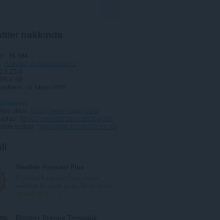
tiler hakkında
er
15.194
Haberler ve Hava Durumu
0.5.25.0
59,4 KB
celleme
04 Nisan 2019
 sözleşmesi
Web sitesi
https://www.stefanvd.net
ayfası
https://www.stefanvd.net/support/
kodu sayfası
https://github.com/StefanVD
li
Weather Forecast Plus
Provides local and long range
weather forecast using Weather Un...
T
13
o
p
Monthly Prayers Timetable