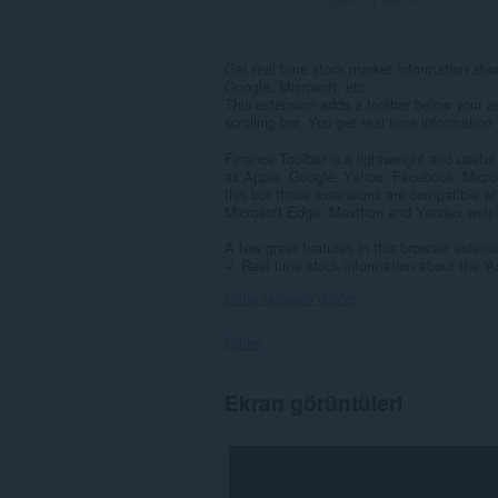
Get real time stock market information abo
Google, Microsoft, etc.
This extension adds a toolbar below your a
scrolling bar. You get real time informatio
Finance Toolbar is a lightweight and useful
as Apple, Google, Yahoo, Facebook, Micros
this but these extensions are compatible wit
Microsoft Edge, Maxthon and Yandex web
A few great features in this browser extens
✓ Real time stock information about the 'Ask'
Daha fazlasını göster
İzinler
Bu
Ekran görüntüleri
eklenti,
tüm
web
sitelerindeki
verilerinize
erişebilir.