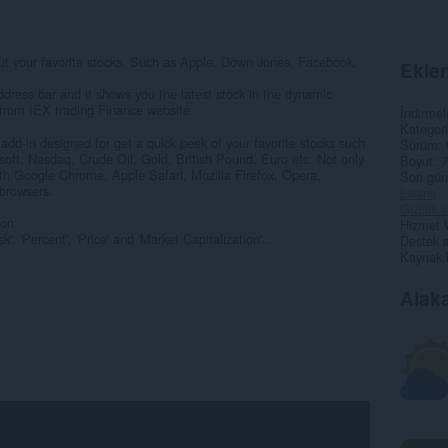
ut your favorite stocks. Such as Apple, Down Jones, Facebook,
Eklen
ddress bar and it shows you the latest stock in the dynamic
n from IEX trading Finance website.
İndirmel
Kategori
 add-in designed for get a quick peek of your favorite stocks such
Sürüm
oft, Nasdaq, Crude Oil, Gold, British Pound, Euro etc. Not only
Boyut
7
h Google Chrome, Apple Safari, Mozilla Firefox, Opera,
Son gün
 browsers.
Lisans
Gizlilik
ion:
Hizmet 
, 'Percent', 'Price' and 'Market Capitalization'...
Destek s
Kaynak 
Alaka