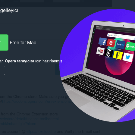
gelleyici
r
Free for Mac
arı
Opera tarayıcısı
için hazırlanmış.
Göndermek için oturum aç
 from the Chrome store. Make sure you get the Chrome Extension
 @
https://addons.opera.com/en/extensions/details/install-chrome-
it from the Chrome Extension store
ebstore/detail/finance-toolbar-real-
mbkimbamigie?hl=en
 free account @
https://iexcloud.io
and Verify the Email sent