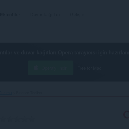
Eklentiler
Duvar kağıtları
Geliştir
ntılar ve duvar kağıtları
Opera tarayıcısı
için hazırlan
Opera'yı İndir
Free for Mac
 Durumu
Finance Toolbar‎