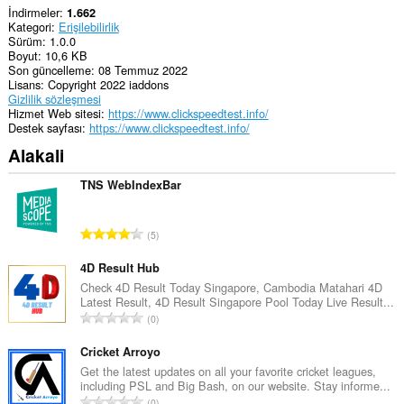
İndirmeler
1.662
Kategori
Erişilebilirlik
Sürüm
1.0.0
Boyut
10,6 KB
Son güncelleme
08 Temmuz 2022
Lisans
Copyright 2022 iaddons
Gizlilik sözleşmesi
Hizmet Web sitesi
https://www.clickspeedtest.info/
Destek sayfası
https://www.clickspeedtest.info/
Alakali
TNS WebIndexBar
T
5
o
p
4D Result Hub
l
Check 4D Result Today Singapore, Cambodia Matahari 4D
Latest Result, 4D Result Singapore Pool Today Live Result...
a
T
0
m
o
o
p
Cricket Arroyo
y
l
Get the latest updates on all your favorite cricket leagues,
s
including PSL and Big Bash, on our website. Stay informe...
a
a
T
0