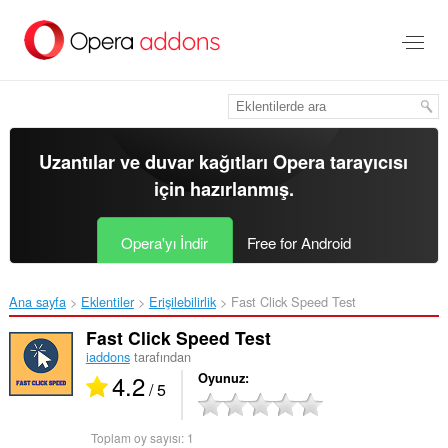
Ana
içeriğe
git
Uzantılar ve duvar kağıtları
Opera tarayıcısı
için hazırlanmış.
Opera'yı İndir
Free for Android
Ana sayfa
Eklentiler
Erişilebilirlik
Fast Click Speed Test‎
Fast Click Speed Test
iaddons
tarafından
4.2
Oyunuz
/ 5
Toplam oy sayısı:
1