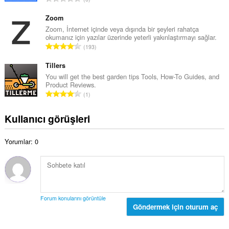
m
y
o
o
ı
p
Zoom
y
s
l
Zoom, İnternet içinde veya dışında bir şeyleri rahatça
s
ı
okumanız için yazılar üzerinde yeterli yakınlaştırmayı sağlar.
a
a
T
:
193
m
y
o
o
ı
p
Tillers
y
s
l
You will get the best garden tips Tools, How-To Guides, and
s
ı
Product Reviews.
a
a
T
:
1
m
y
o
o
ı
p
Kullanıcı görüşleri
y
s
l
s
ı
a
a
:
Yorumlar: 0
m
y
o
ı
y
s
s
ı
a
:
y
Forum konularını görüntüle
ı
Göndermek için oturum aç
s
ı