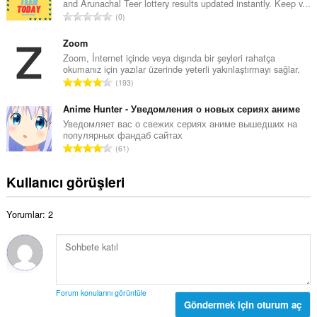
and Arunachal Teer lottery results updated instantly. Keep v...
a
a
T
0
m
y
o
o
ı
p
Zoom
y
s
l
Zoom, İnternet içinde veya dışında bir şeyleri rahatça
s
ı
okumanız için yazılar üzerinde yeterli yakınlaştırmayı sağlar.
a
a
T
:
193
m
y
o
o
ı
p
Anime Hunter - Уведомления о новых сериях аниме
y
s
l
Уведомляет вас о свежих сериях аниме вышедших на
s
ı
популярных фандаб сайтах
a
a
T
:
61
m
y
o
o
ı
p
Kullanıcı görüşleri
y
s
l
s
ı
a
a
:
Yorumlar: 2
m
y
o
ı
y
s
s
ı
a
:
y
Forum konularını görüntüle
ı
Göndermek için oturum aç
s