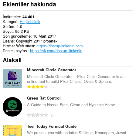
Eklentiler hakkında
İndirmeler
44.401
Kategori
Erişilebilirlik
Sürüm
1.0
Boyut
95,2 KB
Son güncelleme
16 Mart 2017
Lisans
Copyright 2017 proartex
Hizmet Web sitesi
https://dostup-linkedin.com
Destek sayfası
https://vk.com/dostup_linkedin
Alakali
Minecraft Circle Generator
Minecraft Circle Generator – Pixel Circle Generator is an
online tool to build Pixel Circles, Ovals & Sphere.
T
8
o
p
Green Rat Control
l
A Guide to Hassle Free, Clean and Hygienic Home.
a
T
0
m
o
o
p
Teer Today Formual Guide
y
l
We present you with updated Shillong, Khanapara, Juwai
s