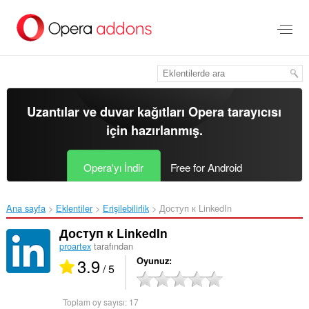
Ana
içeriğe
git
Uzantılar ve duvar kağıtları
Opera tarayıcısı
için hazırlanmış.
Opera'yı İndir
Free for Android
Ana sayfa
Eklentiler
Erişilebilirlik
Доступ к LinkedIn‎
Доступ к LinkedIn
proartex
tarafından
3.9
Oyunuz
/ 5
Toplam oy sayısı:
17