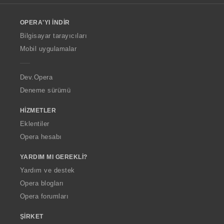
l
o
OPERA'YI İNDIR
w
O
Bilgisayar tarayıcıları
p
Mobil uygulamalar
e
r
a
Dev.Opera
Deneme sürümü
HIZMETLER
Eklentiler
Opera hesabı
YARDIM MI GEREKLI?
Yardım ve destek
Opera blogları
Opera forumları
ŞIRKET