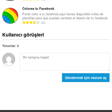
m
y
o
o
ı
p
Colorea tu Facebook
y
s
l
Ponle color a tu facebook,aqui tienes disponible miles de
s
ı
plantillas para que puedas cambiar el diseño de tu facebook
a
a
T
:
20
m
y
o
o
ı
p
Kullanıcı görüşleri
y
s
l
s
ı
a
a
:
Yorumlar: 0
m
y
o
ı
y
s
s
ı
a
:
y
ı
Göndermek için oturum aç
s
ı
: