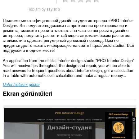
Toplam oy sayısı:
3
Приложение от официальной дизайн-студии интерьера «PRO Interior
Design». Вы получите подсказки на протяжении проектирования и
ремонта, сможете прочитать ответы на частые вопросы о дизайне
интерьера, получить расчет в таблице с автоматическим расчетом
стоимости и сделать регулярный денежный перевод. Вам не
придется долго искать информацию на сайте https://proid.studio/. Всё
под рукой и в одном месте!
An application from the official interior design studio "PRO Interior Design".
You will receive tips throughout the design and repair, you will be able to
read answers to frequent questions about interior design, get a calculation
in a table with automatic cost calculation and make a regular money...
Daha fazlasını göster
Ekran görüntüleri