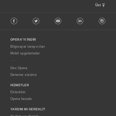
Üst
F
Facebook
Twitter
Youtube
LinkedIn
Instag
o
l
l
o
OPERA'YI İNDIR
w
O
Bilgisayar tarayıcıları
p
Mobil uygulamalar
e
r
a
Dev.Opera
Deneme sürümü
HIZMETLER
Eklentiler
Opera hesabı
YARDIM MI GEREKLI?