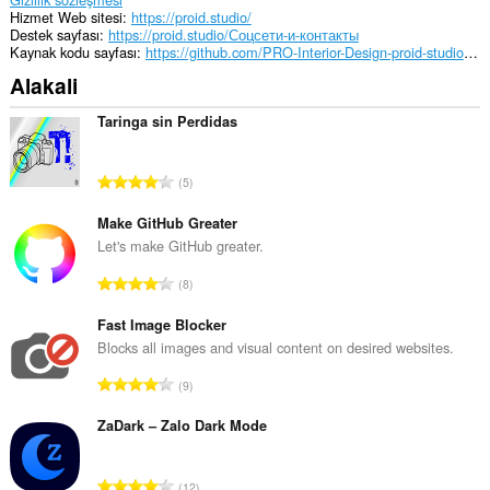
Hizmet Web sitesi
https://proid.studio/
Destek sayfası
https://proid.studio/Соцсети-и-контакты
Kaynak kodu sayfası
https://github.com/PRO-Interior-Design-proid-studio/extension-for-the-browser-proid-studio.git
Alakali
Taringa sin Perdidas
T
5
o
p
Make GitHub Greater
l
Let's make GitHub greater.
a
T
8
m
o
o
p
Fast Image Blocker
y
l
Blocks all images and visual content on desired websites.
s
a
a
T
9
m
y
o
o
ı
p
ZaDark – Zalo Dark Mode
y
s
l
s
ı
a
a
T
:
12