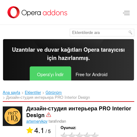
Ana
içeriğe
git
Uzantılar ve duvar kağıtları
Opera tarayıcısı
için hazırlanmış.
Opera'yı İndir
Free for Android
Ana sayfa
Eklentiler
Görünüm
Дизайн-студия интерьера PRO Interior Design‎
Дизайн-студия интерьера PRO Interior
Design
artemerykov
tarafından
4.1
Oyunuz
/ 5