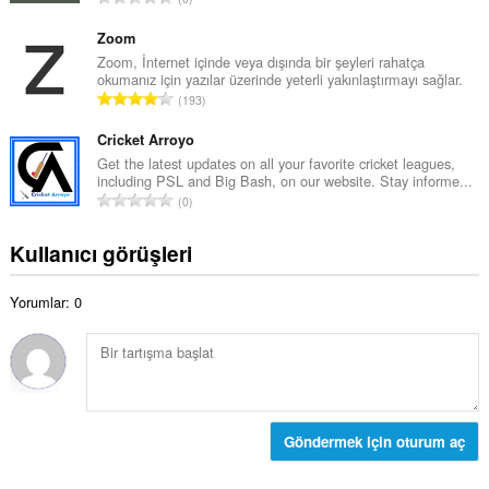
m
y
o
o
ı
p
Zoom
y
s
l
Zoom, İnternet içinde veya dışında bir şeyleri rahatça
s
ı
okumanız için yazılar üzerinde yeterli yakınlaştırmayı sağlar.
a
a
T
:
193
m
y
o
o
ı
p
Cricket Arroyo
y
s
l
Get the latest updates on all your favorite cricket leagues,
s
ı
including PSL and Big Bash, on our website. Stay informe...
a
a
T
:
0
m
y
o
o
ı
p
Kullanıcı görüşleri
y
s
l
s
ı
a
a
:
Yorumlar: 0
m
y
o
ı
y
s
s
ı
a
:
y
ı
Göndermek için oturum aç
s
ı