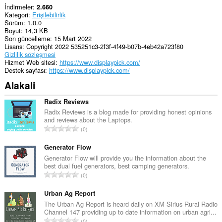
İndirmeler
2.660
Kategori
Erişilebilirlik
Sürüm
1.0.0
Boyut
14,3 KB
Son güncelleme
15 Mart 2022
Lisans
Copyright 2022 535251c3-2f3f-4f49-b07b-4eb42a723f80
Gizlilik sözleşmesi
Hizmet Web sitesi
https://www.displaypick.com/
Destek sayfası
https://www.displaypick.com/
Alakali
Radix Reviews
Radix Reviews is a blog made for providing honest opinions
and reviews about the Laptops.
T
0
o
p
Generator Flow
l
Generator Flow will provide you the information about the
best dual fuel generators, best camping generators.
a
T
0
m
o
o
p
Urban Ag Report
y
l
The Urban Ag Report is heard daily on XM Sirius Rural Radio
s
Channel 147 providing up to date information on urban agri...
a
a
T
0