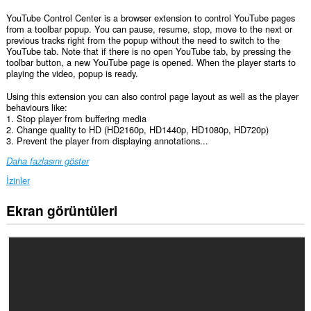
YouTube Control Center is a browser extension to control YouTube pages
from a toolbar popup. You can pause, resume, stop, move to the next or
previous tracks right from the popup without the need to switch to the
YouTube tab. Note that if there is no open YouTube tab, by pressing the
toolbar button, a new YouTube page is opened. When the player starts to
playing the video, popup is ready.
Using this extension you can also control page layout as well as the player
behaviours like:
1. Stop player from buffering media
2. Change quality to HD (HD2160p, HD1440p, HD1080p, HD720p)
3. Prevent the player from displaying annotations...
Daha fazlasını göster
İzinler
Ekran görüntüleri
Bu
eklenti,
bazı
Web
sitelerindeki
verilerinize
erişebilir.
Bu
eklenti,