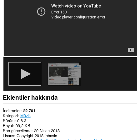
sekmelerinize
ve
tarama
etkinliklerinize
erişebilir.
Eklentiler hakkında
İndirmeler
22.701
Kategori
Müzik
Sürüm
0.6.3
Boyut
99,2 KB
Son güncelleme
20 Nisan 2018
Lisans
Copyright 2018 inbasic