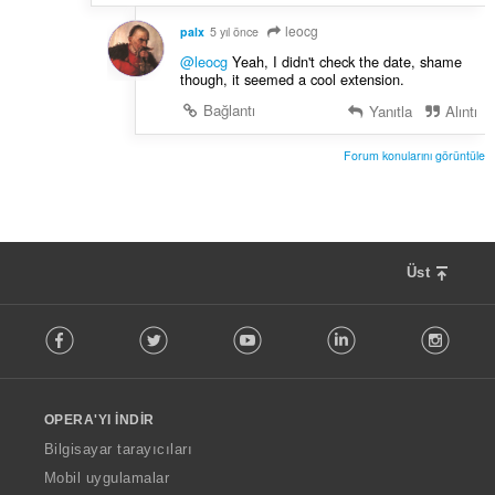
leocg
palx
5 yıl önce
@leocg
Yeah, I didn't check the date, shame
though, it seemed a cool extension.
Bağlantı
Yanıtla
Alıntı
Forum konularını görüntüle
Üst
F
Facebook
Twitter
Youtube
LinkedIn
Instag
o
l
l
o
OPERA'YI İNDIR
w
O
Bilgisayar tarayıcıları
p
Mobil uygulamalar
e