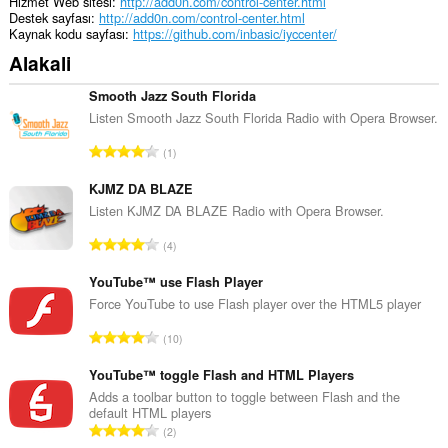
Hizmet Web sitesi
http://add0n.com/control-center.html
Destek sayfası
http://add0n.com/control-center.html
Kaynak kodu sayfası
https://github.com/inbasic/iyccenter/
Alakali
Smooth Jazz South Florida
Listen Smooth Jazz South Florida Radio with Opera Browser.
T
1
o
p
KJMZ DA BLAZE
l
Listen KJMZ DA BLAZE Radio with Opera Browser.
a
T
4
m
o
o
p
YouTube™ use Flash Player
y
l
Force YouTube to use Flash player over the HTML5 player
s
a
a
T
10
m
y
o
o
ı
p
YouTube™ toggle Flash and HTML Players
y
s
l
Adds a toolbar button to toggle between Flash and the
s
ı
default HTML players
a
a
T
:
2
m
y