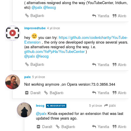
( alternatives resigned along the way (YouTubeCenter, Iridium,
etc)
@palx
@leocg
Bağlantı
Yanıtla
Alıntı
improvedtube
4 yıl önce
hey
you can try:
https://github.com/code4charity/YouTube-
Extension
, the only one developed openly since several years.
(as alternatives resigned along the way. i.e.
github.com/YePpHa/YouTubeCenter
)
@palx
@leocg
Bağlantı
Yanıtla
Alıntı
palx
5 yıl önce
Not working anymore ,on Opera version:73.0.3856.344
Daralt
Bağlantı
Yanıtla
Alıntı
palx
leocg
5 yıl önce
MODERATOR
VOLUNTEER
@palx
Kinda expected for an extension that was last
updated three years ago.
Daralt
Bağlantı
Yanıtla
Alıntı