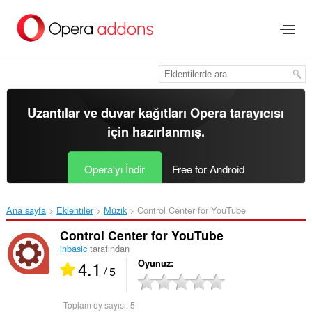
Ana
içeriğe
git
Uzantılar ve duvar kağıtları
Opera tarayıcısı
için hazırlanmış.
Opera'yı İndir
Free for Android
Ana sayfa
Eklentiler
Müzik
Control Center for YouTube‎
Control Center for YouTube
inbasic
tarafından
4.1
Oyunuz
/ 5
Toplam oy sayısı:
5