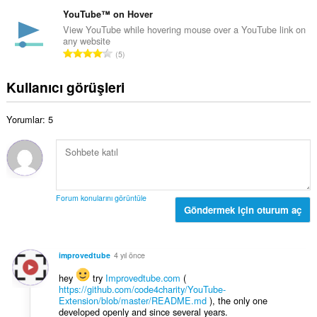
o
o
ı
p
YouTube™ on Hover
y
s
l
View YouTube while hovering mouse over a YouTube link on
s
ı
any website
a
a
T
:
5
m
y
o
o
ı
p
Kullanıcı görüşleri
y
s
l
s
ı
a
a
:
Yorumlar: 5
m
y
o
ı
y
s
s
ı
a
:
y
Forum konularını görüntüle
ı
Göndermek için oturum aç
s
ı
:
improvedtube
4 yıl önce
hey
try
Improvedtube.com
(
https://github.com/code4charity/YouTube-
Extension/blob/master/README.md
), the only one
developed openly and since several years.