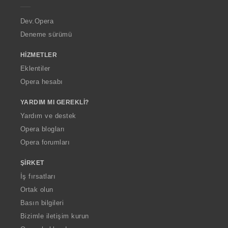
r
a
Dev.Opera
Deneme sürümü
HIZMETLER
Eklentiler
Opera hesabı
YARDIM MI GEREKLI?
Yardım ve destek
Opera blogları
Opera forumları
ŞIRKET
İş fırsatları
Ortak olun
Basın bilgileri
Bizimle iletişim kurun