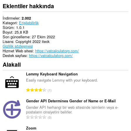
Eklentiler hakkında
İndirmeler
2.002
Kategori
Erişilebilirlik
Sürüm
1.0.1
Boyut
25,8 KB
Son güncelleme
27 Ekim 2022
Lisans
Copyright 2022 iteck
Gizlilik sözleşmesi
Hizmet Web sitesi
https://vatcalculatorg.com/
Destek sayfası
https://vatcalculatorg.com/
Alakali
Lemmy Keyboard Navigation
Easily navigate Lemmy with your keyboard.
T
1
o
p
Gender API Determines Gender of Name or E-Mail
l
Gender API herhangi bir web sitesinde isimlerin veya e-
postaların cinsiyetini belirler.
a
T
0
m
o
o
p
Zoom
y