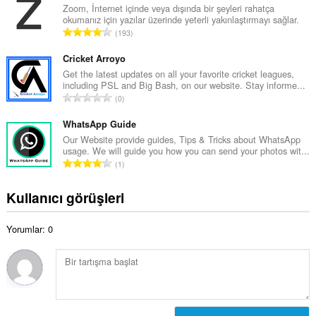
l
Zoom, İnternet içinde veya dışında bir şeyleri rahatça
s
okumanız için yazılar üzerinde yeterli yakınlaştırmayı sağlar.
a
a
T
193
m
y
o
o
ı
p
Cricket Arroyo
y
s
l
Get the latest updates on all your favorite cricket leagues,
s
ı
including PSL and Big Bash, on our website. Stay informe...
a
a
T
:
0
m
y
o
o
ı
p
WhatsApp Guide
y
s
l
Our Website provide guides, Tips & Tricks about WhatsApp
s
ı
usage. We will guide you how you can send your photos wit...
a
a
T
:
1
m
y
o
o
ı
p
Kullanıcı görüşleri
y
s
l
s
ı
a
a
:
Yorumlar: 0
m
y
o
ı
y
s
s
ı
a
:
y