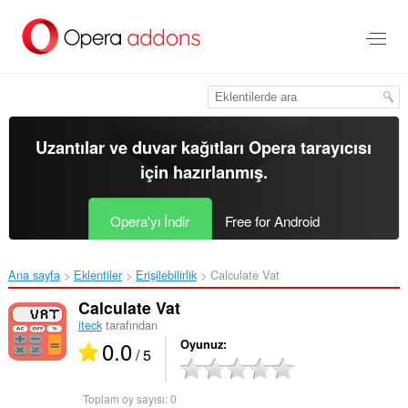
Ana
içeriğe
git
Uzantılar ve duvar kağıtları
Opera tarayıcısı
için hazırlanmış.
Opera'yı İndir
Free for Android
Ana sayfa
Eklentiler
Erişilebilirlik
Calculate Vat‎
Calculate Vat
iteck
tarafından
0.0
Oyunuz
/ 5
Toplam oy sayısı:
0