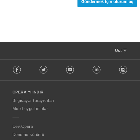
ı
Göndermek için oturum aç
s
ı
:
Üst
F
Facebook
Twitter
Youtube
LinkedIn
Instag
o
l
l
o
OPERA'YI İNDIR
w
O
Bilgisayar tarayıcıları
p
Mobil uygulamalar
e
r
a
Dev.Opera
Deneme sürümü