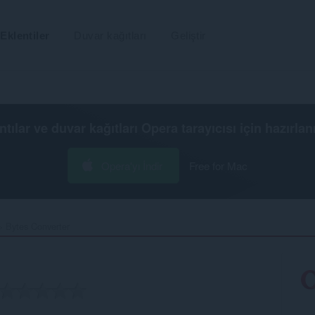
Eklentiler
Duvar kağıtları
Geliştir
ntılar ve duvar kağıtları
Opera tarayıcısı
için hazırlan
Opera'yı İndir
Free for Mac
Bytes Converter‎