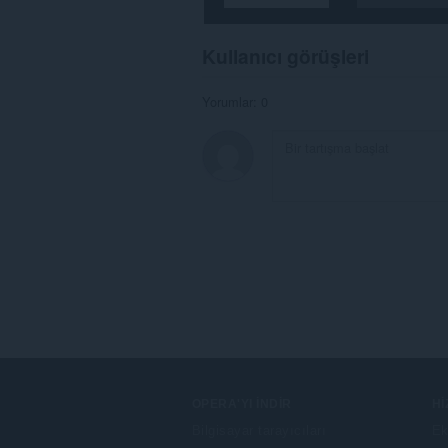
Kullanıcı görüşleri
Yorumlar: 0
OPERA'YI İNDIR
H
Bilgisayar tarayıcıları
Ek