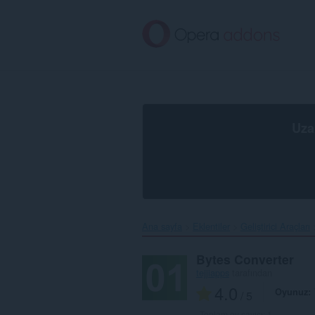
Ana
içeriğe
git
Uza
Ana sayfa
Eklentiler
Geliştirici Araçları
Bytes Converter
tejjiapps
tarafından
4.0
Oyunuz
/ 5
Toplam oy sayısı:
1