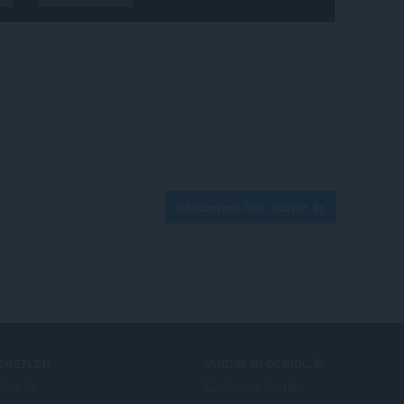
Göndermek için oturum aç
IZMETLER
YARDIM MI GEREKLI?
lentiler
Yardım ve destek