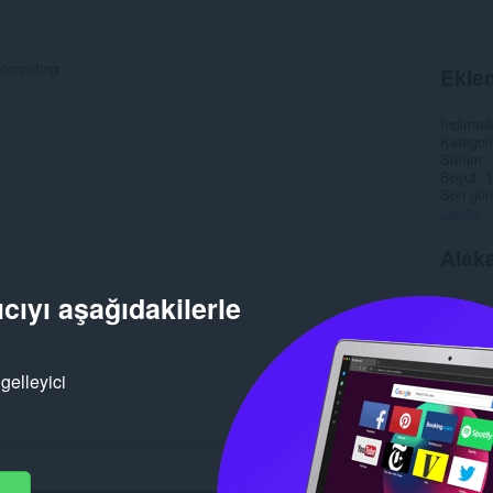
 computing
Eklen
İndirmel
Kategori
Sürüm
Boyut
1
Son gün
Lisans
Alaka
cıyı aşağıdakilerle
gelleyici