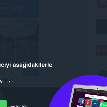
cıyı aşağıdakilerle
gelleyici
r
Free for Mac