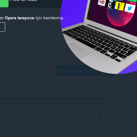
arı
Opera tarayıcısı
için hazırlanmış.
Göndermek için oturum aç
 habe Opera, Chrome, Firefox zugefügt und kommt genau so wie
a Fenster und man kommt manchmal nicht weiter obwohl alle
d.
Yanıtla
Alıntı