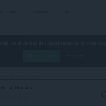
Eklentiler
Duvar kağıtları
Geliştir
ntılar ve duvar kağıtları
Opera tarayıcısı
için hazırlan
Opera'yı İndir
Free for Mac
r: Captcha Solver for Humans‎
lver for Humans