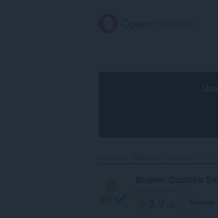
Ana
içeriğe
git
Uza
Ana sayfa
Eklentiler
Üretkenlik
Buste
Buster: Captcha So
dessant
tarafından
3.9
Oyunuz
/ 5
Toplam oy sayısı:
115