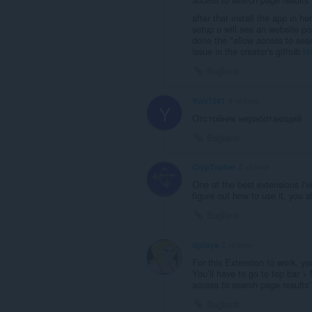
after that install the app in 
setup u will see an website pop
done the "allow access to sear
issue in the creator's github
ht
Bağlantı
Yury1341
4 yıl önce
Y
Отстойняк неработающий
Bağlantı
CrypTopher
5 yıl önce
One of the best extensions I've
figure out how to use it, you s
Bağlantı
djplaya
5 yıl önce
For this Extension to work, yo
You’ll have to go to top bar >
access to search page results”
Bağlantı