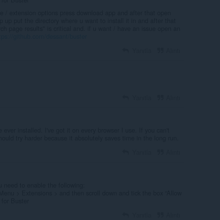
here / extension options press download app and after that open
 up put the directory where u want to install it in and after that
ch page results" is critical and. if u want / have an issue open an
tps://github.com/dessant/buster
Yanıtla
Alıntı
Yanıtla
Alıntı
 ever installed. I've got it on every browser I use. If you can't
hould try harder because it absolutely saves time in the long run.
Yanıtla
Alıntı
u need to enable the following:
 Menu > Extensions > and then scroll down and tick the box “Allow
 for Buster
Yanıtla
Alıntı