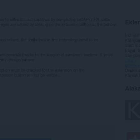
you to solve difficult captchas by completing reCAPTCHA audio
Eklen
enges are solved by clicking on the extension button at the bottom
İndirmel
ways solved, the limitations of the technology need to be
Kategori
Sürüm
Boyut
6
de possible thanks to the support of awesome backers. If you'd
Son gün
/armin.dev/go/patreon
Lisans
Gizlilik
option must be checked for the extension on the
Destek s
nsion button will not be visible...
Kaynak 
Alaka