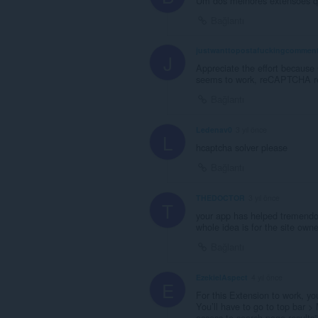
Um dos melhores extensões q 
Bağlantı
justwanttopostafuckingcommen
J
Appreciate the effort because
seems to work, reCAPTCHA rec
Bağlantı
Ledenav0
3 yıl önce
L
hcaptcha solver please
Bağlantı
THEDOCTOR
3 yıl önce
T
your app has helped tremendous
whole idea is for the site owne
Bağlantı
EzekielAspect
4 yıl önce
E
For this Extension to work, yo
You’ll have to go to top bar >
access to search page results”