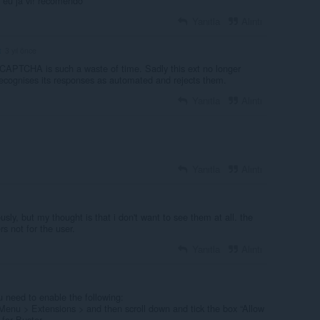
eu ja vi! recomendo
Yanıtla
Alıntı
t
3 yıl önce
 CAPTCHA is such a waste of time. Sadly this ext no longer
ognises its responses as automated and rejects them.
Yanıtla
Alıntı
Yanıtla
Alıntı
ly, but my thought is that i don't want to see them at all. the
rs not for the user.
Yanıtla
Alıntı
u need to enable the following:
 Menu > Extensions > and then scroll down and tick the box “Allow
 for Buster