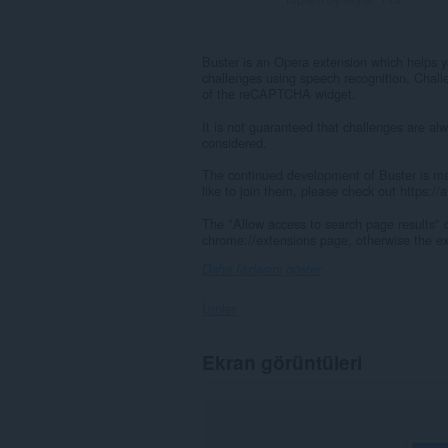
Buster is an Opera extension which helps 
challenges using speech recognition. Chall
of the reCAPTCHA widget.
It is not guaranteed that challenges are al
considered.
The continued development of Buster is ma
like to join them, please check out https:/
The "Allow access to search page results" 
chrome://extensions page, otherwise the exte
Daha fazlasını göster
İzinler
Bu
Ekran görüntüleri
eklenti,
tüm
web
sitelerindeki
verilerinize
erişebilir.