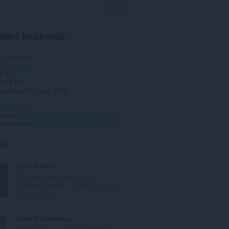
tiler hakkında
er
153.721
Üretkenlik
2.0.1
00,8 KB
celleme
05 Ocak 2023
 sözleşmesi
ayfası
https://github.com/dessant/buster/issues
kodu sayfası
https://github.com/dessant/buster#readme
li
Курс Валют
Простой информер курсов
основных валют. Также, в отдел...
T
4
o
p
Atavi bookmarks
l
Görsel yer imleri, farklı tarayıcılar