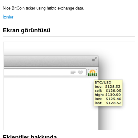
Nice BitCoin ticker using hitbtc exchange data.
İzinler
Ekran görüntüsü
Bu
eklenti,
bazı
Web
sitelerindeki
verilerinize
erişebilir.
Eklentiler hakkında