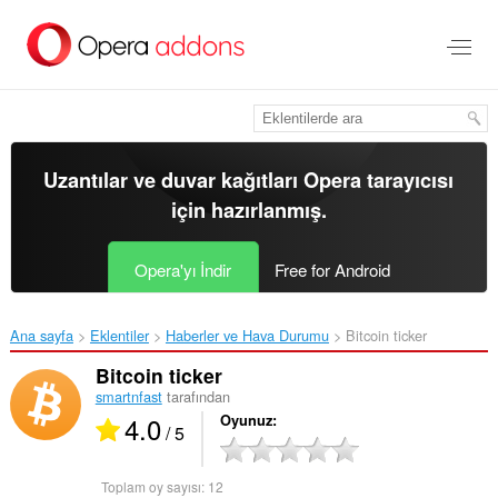
Ana
içeriğe
git
Uzantılar ve duvar kağıtları
Opera tarayıcısı
için hazırlanmış.
Opera'yı İndir
Free for Android
Ana sayfa
Eklentiler
Haberler ve Hava Durumu
Bitcoin ticker‎
Bitcoin ticker
smartnfast
tarafından
4.0
Oyunuz
/ 5
Toplam oy sayısı:
12