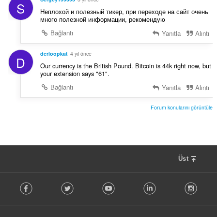
S
Неплохой и полезный тикер, при переходе на сайт очень
много полезной информации, рекомендую
Bağlantı
Yanıtla
Alıntı
derloopkat
4 yıl önce
D
Our currency is the British Pound. Bitcoin is 44k right now, but
your extension says "61".
Bağlantı
Yanıtla
Alıntı
Forum konularını görüntüle
Üst
F
Facebook
Twitter
Youtube
LinkedIn
Instag
o
l
l
o