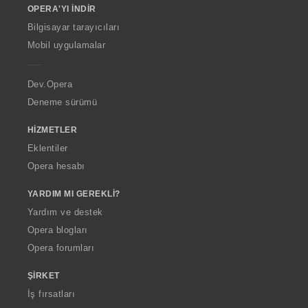
OPERA'YI İNDIR
w
O
Bilgisayar tarayıcıları
p
Mobil uygulamalar
e
r
a
Dev.Opera
Deneme sürümü
HIZMETLER
Eklentiler
Opera hesabı
YARDIM MI GEREKLI?
Yardım ve destek
Opera blogları
Opera forumları
ŞIRKET
İş fırsatları