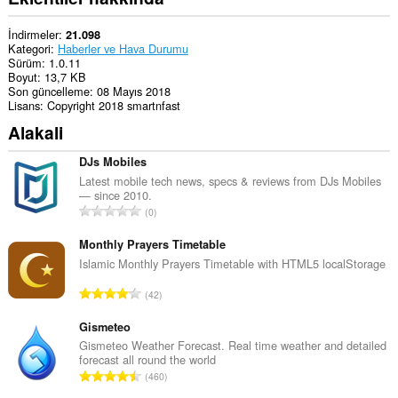
İndirmeler
21.098
Kategori
Haberler ve Hava Durumu
Sürüm
1.0.11
Boyut
13,7 KB
Son güncelleme
08 Mayıs 2018
Lisans
Copyright 2018 smartnfast
Alakali
DJs Mobiles
Latest mobile tech news, specs & reviews from DJs Mobiles
— since 2010.
T
0
o
p
Monthly Prayers Timetable
l
Islamic Monthly Prayers Timetable with HTML5 localStorage
a
T
42
m
o
o
p
Gismeteo
y
l
Gismeteo Weather Forecast. Real time weather and detailed
s
forecast all round the world
a
a
T
460
m
y
o