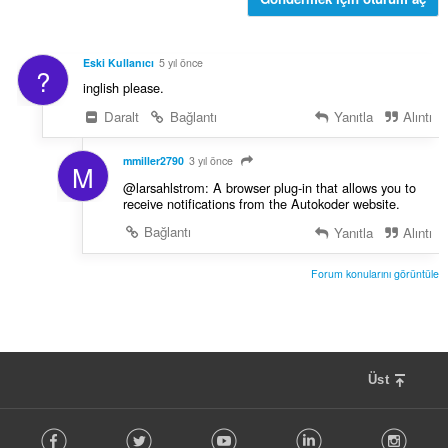
s
ı
:
Eski Kullanıcı
5 yıl önce
?
inglish please.
Daralt
Bağlantı
Yanıtla
Alıntı
mmiller2790
3 yıl önce
M
@larsahlstrom: A browser plug-in that allows you to
receive notifications from the Autokoder website.
Bağlantı
Yanıtla
Alıntı
Forum konularını görüntüle
Üst
F
Facebook
Twitter
Youtube
LinkedIn
Instag
o