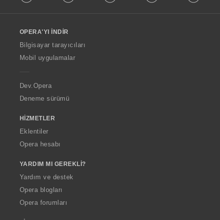
l
l
o
OPERA'YI İNDIR
w
O
Bilgisayar tarayıcıları
p
Mobil uygulamalar
e
r
a
Dev.Opera
Deneme sürümü
HIZMETLER
Eklentiler
Opera hesabı
YARDIM MI GEREKLI?
Yardım ve destek
Opera blogları
Opera forumları