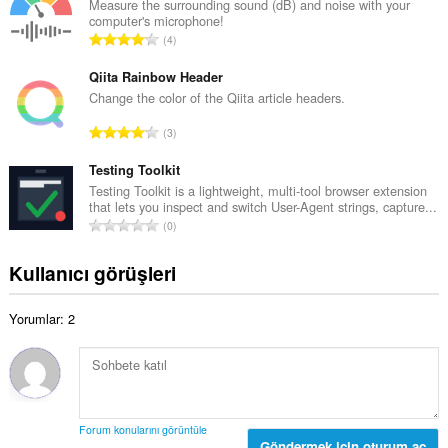
l
Measure the surrounding sound (dB) and noise with your
s
computer's microphone!
a
a
T
4
m
y
o
o
ı
p
Qiita Rainbow Header
y
s
l
Change the color of the Qiita article headers.
s
ı
a
a
T
:
3
m
y
o
o
ı
p
Testing Toolkit
y
s
l
Testing Toolkit is a lightweight, multi-tool browser extension
s
ı
that lets you inspect and switch User-Agent strings, capture...
a
a
T
:
0
m
y
o
o
ı
p
Kullanıcı görüşleri
y
s
l
s
ı
a
a
:
Yorumlar: 2
m
y
o
ı
y
s
s
ı
a
:
y
Forum konularını görüntüle
ı
Göndermek için oturum aç