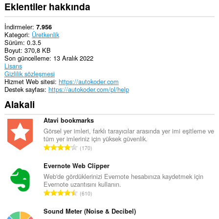
system
Eklentiler hakkında
tray.
İndirmeler
7.956
Kategori
Üretkenlik
Sürüm
0.3.5
Boyut
370,8 KB
Son güncelleme
13 Aralık 2022
Lisans
Gizlilik sözleşmesi
Hizmet Web sitesi
https://autokoder.com
Destek sayfası
https://autokoder.com/pl/help
Alakali
Atavi bookmarks
Görsel yer imleri, farklı tarayıcılar arasında yer imi eşitleme ve
tüm yer imleriniz için yüksek güvenlik.
T
170
o
p
Evernote Web Clipper
l
Web'de gördüklerinizi Evernote hesabınıza kaydetmek için
Evernote uzantısını kullanın.
a
T
610
m
o
o
p
Sound Meter (Noise & Decibel)
y