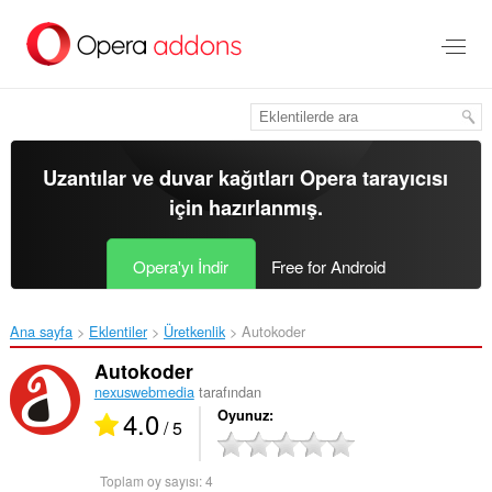
Ana
içeriğe
git
Uzantılar ve duvar kağıtları
Opera tarayıcısı
için hazırlanmış.
Opera'yı İndir
Free for Android
Ana sayfa
Eklentiler
Üretkenlik
Autokoder‎
Autokoder
nexuswebmedia
tarafından
4.0
Oyunuz
/ 5
Toplam oy sayısı:
4