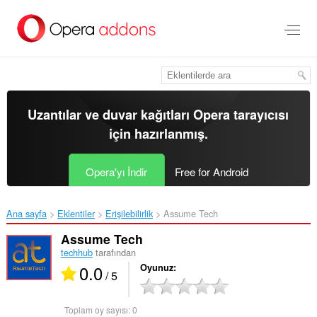
Ana
içeriğe
git
Uzantılar ve duvar kağıtları
Opera tarayıcısı
için hazırlanmış.
Opera'yı İndir
Free for Android
Ana sayfa
Eklentiler
Erişilebilirlik
Assume Tech‎
Assume Tech
techhub
tarafından
0.0
Oyunuz
/ 5
Toplam oy sayısı:
0