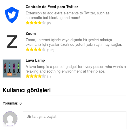
o
o
p
Controle de Feed para Twitter
y
l
Extension to add extra elements to Twitter, such as
s
automatic bot blocking and more!
a
a
T
2
m
y
o
o
ı
p
Zoom
y
s
l
Zoom, İnternet içinde veya dışında bir şeyleri rahatça
s
ı
okumanız için yazılar üzerinde yeterli yakınlaştırmayı sağlar.
a
a
T
:
193
m
y
o
o
ı
p
Lava Lamp
y
s
l
A lava lamp is a perfect gadget for every person who wants a
s
ı
relaxing and soothing environment at their place.
a
a
T
:
1
m
y
o
o
ı
p
Kullanıcı görüşleri
y
s
l
s
ı
a
a
:
Yorumlar: 0
m
y
o
ı
y
s
s
ı
a