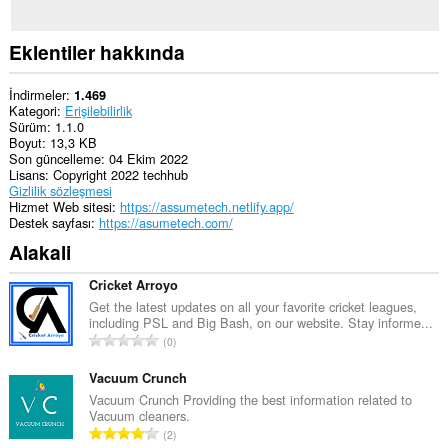
Eklentiler hakkında
İndirmeler
1.469
Kategori
Erişilebilirlik
Sürüm
1.1.0
Boyut
13,3 KB
Son güncelleme
04 Ekim 2022
Lisans
Copyright 2022 techhub
Gizlilik sözleşmesi
Hizmet Web sitesi
https://assumetech.netlify.app/
Destek sayfası
https://asumetech.com/
Alakali
Cricket Arroyo
Get the latest updates on all your favorite cricket leagues,
including PSL and Big Bash, on our website. Stay informe...
T
0
o
p
Vacuum Crunch
l
Vacuum Crunch Providing the best information related to
Vacuum cleaners.
a
T
2
m