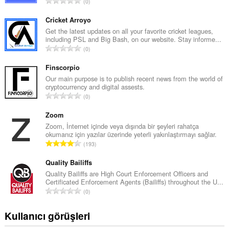
T
0
o
p
Cricket Arroyo
l
Get the latest updates on all your favorite cricket leagues,
including PSL and Big Bash, on our website. Stay informe...
a
T
0
m
o
o
p
Finscorpio
y
l
Our main purpose is to publish recent news from the world of
s
cryptocurrency and digital assests.
a
a
T
0
m
y
o
o
ı
p
Zoom
y
s
l
Zoom, İnternet içinde veya dışında bir şeyleri rahatça
s
ı
okumanız için yazılar üzerinde yeterli yakınlaştırmayı sağlar.
a
a
T
:
193
m
y
o
o
ı
p
Quality Bailiffs
y
s
l
Quality Bailiffs are High Court Enforcement Officers and
s
ı
Certificated Enforcement Agents (Bailiffs) throughout the U...
a
a
T
:
0
m
y
o
o
ı
p
Kullanıcı görüşleri
y
s
l
s
ı