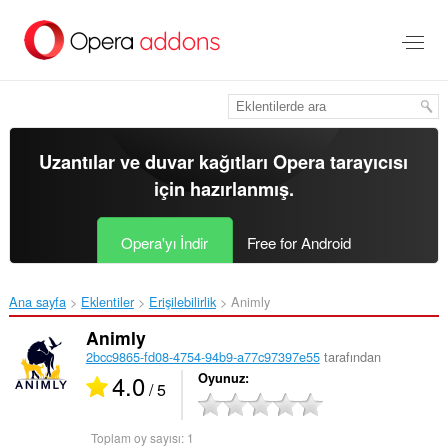
Ana
içeriğe
git
Uzantılar ve duvar kağıtları
Opera tarayıcısı
için hazırlanmış.
Opera'yı İndir
Free for Android
Ana sayfa
Eklentiler
Erişilebilirlik
Animly‎
Animly
2bcc9865-fd08-4754-94b9-a77c97397e55
tarafından
4.0
Oyunuz
/ 5
Toplam oy sayısı:
1