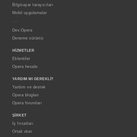
O
Bilgisayar tarayıcıları
p
Mobil uygulamalar
e
r
a
Dev.Opera
Deneme sürümü
HIZMETLER
Eklentiler
Opera hesabı
YARDIM MI GEREKLI?
Yardım ve destek
Opera blogları
Opera forumları
ŞIRKET
İş fırsatları
Ortak olun