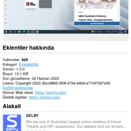
Eklentiler hakkında
İndirmeler
929
Kategori
Erişilebilirlik
Sürüm
1.0.0
Boyut
13,1 KB
Son güncelleme
02 Haziran 2023
Lisans
Copyright 2023 2bcc9865-fd08-4754-94b9-a77c97397e55
Gizlilik sözleşmesi
Hizmet Web sitesi
https://animly.com/
Destek sayfası
https://animly.com/
Alakali
SELBY
We are one of Australia's largest online retailers of Home
Theatre and HiFi accessories. Our website and our showro...