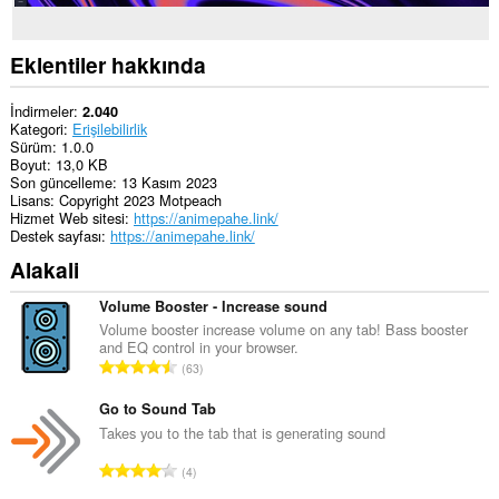
Eklentiler hakkında
İndirmeler
2.040
Kategori
Erişilebilirlik
Sürüm
1.0.0
Boyut
13,0 KB
Son güncelleme
13 Kasım 2023
Lisans
Copyright 2023 Motpeach
Hizmet Web sitesi
https://animepahe.link/
Destek sayfası
https://animepahe.link/
Alakali
Volume Booster - Increase sound
Volume booster increase volume on any tab! Bass booster
and EQ control in your browser.
T
63
o
p
Go to Sound Tab
l
Takes you to the tab that is generating sound
a
T
4
m
o