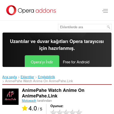
Ana
içeriğe
git
Uzantılar ve duvar kağıtları
Opera tarayıcısı
için hazırlanmış.
Opera'yı İndir
Free for Android
Ana sayfa
Eklentiler
Erişilebilirlik
AnimePahe Watch Anime On AnimePahe.Link‎
AnimePahe Watch Anime On
AnimePahe.Link
Motpeach
tarafından
4.0
Oyunuz
/ 5