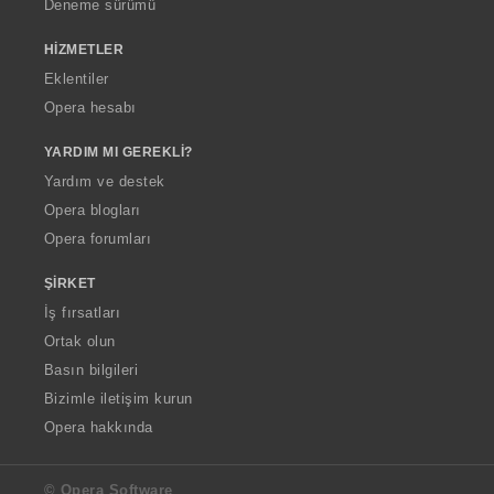
Deneme sürümü
HIZMETLER
Eklentiler
Opera hesabı
YARDIM MI GEREKLI?
Yardım ve destek
Opera blogları
Opera forumları
ŞIRKET
İş fırsatları
Ortak olun
Basın bilgileri
Bizimle iletişim kurun
Opera hakkında
© Opera Software