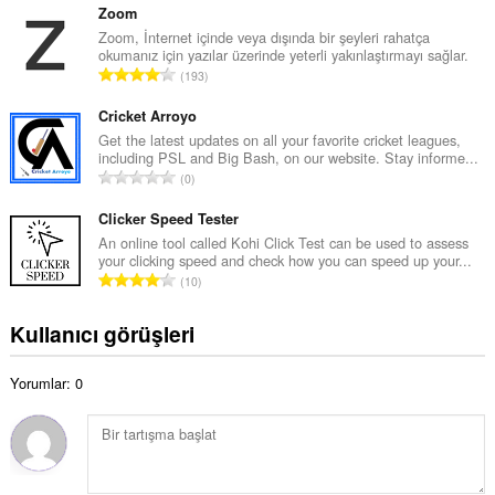
o
p
Zoom
y
l
Zoom, İnternet içinde veya dışında bir şeyleri rahatça
s
okumanız için yazılar üzerinde yeterli yakınlaştırmayı sağlar.
a
a
T
193
m
y
o
o
ı
p
Cricket Arroyo
y
s
l
Get the latest updates on all your favorite cricket leagues,
s
ı
including PSL and Big Bash, on our website. Stay informe...
a
a
T
:
0
m
y
o
o
ı
p
Clicker Speed Tester
y
s
l
An online tool called Kohi Click Test can be used to assess
s
ı
your clicking speed and check how you can speed up your...
a
a
T
:
10
m
y
o
o
ı
p
Kullanıcı görüşleri
y
s
l
s
ı
a
a
:
Yorumlar: 0
m
y
o
ı
y
s
s
ı
a
: