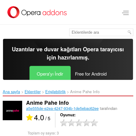
Ana
içeriğe
git
Uzantılar ve duvar kağıtları
Opera tarayıcısı
için hazırlanmış.
Opera'yı İndir
Free for Android
Ana sayfa
Eklentiler
Erişilebilirlik
Anime Pahe Info‎
Anime Pahe Info
a5e555de-e2ea-4247-934b-1de5ebac62ee
tarafından
4.0
Oyunuz
/ 5
Toplam oy sayısı:
3