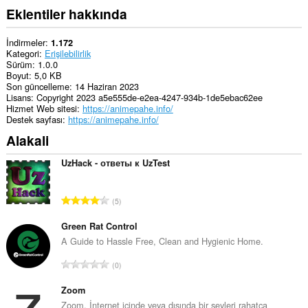
Eklentiler hakkında
İndirmeler
1.172
Kategori
Erişilebilirlik
Sürüm
1.0.0
Boyut
5,0 KB
Son güncelleme
14 Haziran 2023
Lisans
Copyright 2023 a5e555de-e2ea-4247-934b-1de5ebac62ee
Hizmet Web sitesi
https://animepahe.info/
Destek sayfası
https://animepahe.info/
Alakali
UzHack - ответы к UzTest
T
5
o
p
Green Rat Control
l
A Guide to Hassle Free, Clean and Hygienic Home.
a
T
0
m
o
o
p
Zoom
y
l
Zoom, İnternet içinde veya dışında bir şeyleri rahatça