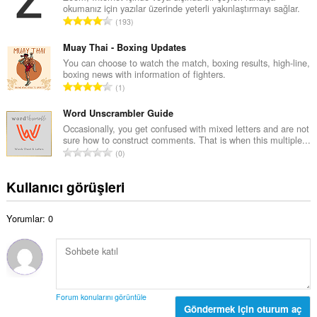
s
okumanız için yazılar üzerinde yeterli yakınlaştırmayı sağlar.
a
a
T
193
m
y
o
o
ı
p
Muay Thai - Boxing Updates
y
s
l
You can choose to watch the match, boxing results, high-line,
s
ı
boxing news with information of fighters.
a
a
T
:
1
m
y
o
o
ı
p
Word Unscrambler Guide
y
s
l
Occasionally, you get confused with mixed letters and are not
s
ı
sure how to construct comments. That is when this multiple...
a
a
T
:
0
m
y
o
o
ı
p
Kullanıcı görüşleri
y
s
l
s
ı
a
a
:
Yorumlar: 0
m
y
o
ı
y
s
s
ı
a
:
y
Forum konularını görüntüle
ı
Göndermek için oturum aç