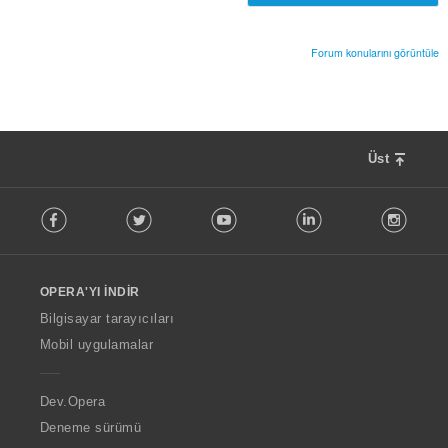
s
ı
:
Forum konularını görüntüle
Üst
F
Facebook
Twitter
Youtube
LinkedIn
Instag
o
l
l
o
OPERA'YI İNDIR
w
O
Bilgisayar tarayıcıları
p
Mobil uygulamalar
e
r
a
Dev.Opera
Deneme sürümü